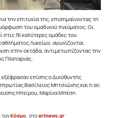
ια την επιτυχία της, επισημαίνοντας τη
μόρφωση του ομαδικού πνεύματος. Οι
ί στις 16 καλύτερες ομάδες του
ταθλήματος Λυκείων, αγωνίζονται
κριση στην οκτάδα, αντιμετωπίζοντας την
ης Πλαταριάς.
 εξέφρασαν επίσης ο Διεύθυντής
πρωτίας Βασίλειος Μητσιώνης και η αν.
δευσης Ηπείρου, Μαρίνα Μπέση.
ι τον
Κόσμο
, στο
ertnews.gr