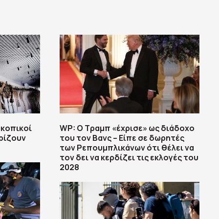
σκοπικοί
WP: Ο Τραμπ «έχρισε» ως διάδοχο
ρίζουν
του τον Βανς – Είπε σε δωρητές
των Ρεπουμπλικάνων ότι θέλει να
τον δει να κερδίζει τις εκλογές του
2028