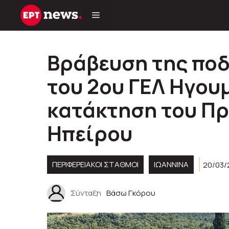
Μετάβαση
σε
περιεχόμενο
Βράβευση της πο
του 2ου ΓΕΛ Ηγουμ
κατάκτηση του Π
Ηπείρου
ΠΕΡΙΦΕΡΕΙΑΚΟΊ ΣΤΑΘΜΟΊ
ΙΩΑΝΝΙΝΑ
20/03/2
Σύνταξη
Βάσω Γκόρου