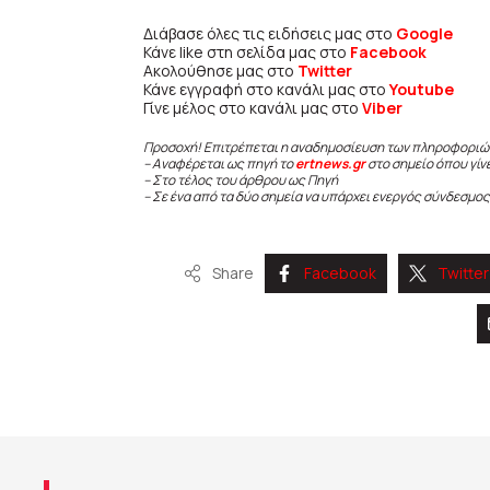
Διάβασε όλες τις ειδήσεις μας στο
Google
Κάνε like στη σελίδα μας στο
Facebook
Ακολούθησε μας στο
Twitter
Κάνε εγγραφή στο κανάλι μας στο
Youtube
Γίνε μέλος στο κανάλι μας στο
Viber
Προσοχή! Επιτρέπεται η αναδημοσίευση των πληροφοριώ
– Αναφέρεται ως πηγή το
ertnews.gr
στο σημείο όπου γίν
– Στο τέλος του άρθρου ως Πηγή
– Σε ένα από τα δύο σημεία να υπάρχει ενεργός σύνδεσμος
Share
Facebook
Twitter