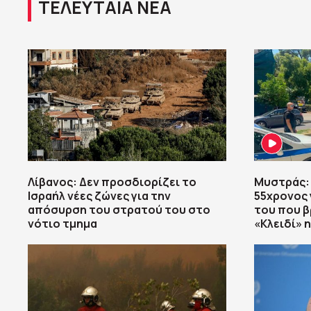
ΤΕΛΕΥΤΑΙΑ ΝΕΑ
Λίβανος: Δεν προσδιορίζει το
Μυστράς:
Ισραήλ νέες ζώνες για την
55χρονος 
απόσυρση του στρατού του στο
του που β
νότιο τμημα
«Κλειδί» 