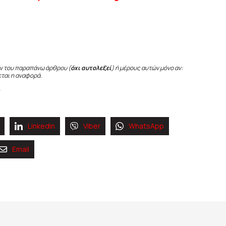
ν του παραπάνω άρθρου (
όχι αυτολεξεί
) ή μέρους αυτών μόνο αν:
εται η αναφορά.
Linkedin
Viber
WhatsApp
Email