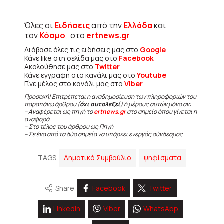
Όλες οι
Ειδήσεις
από την
Ελλάδα
και
τον
Κόσμο
, στο
ertnews.gr
Διάβασε όλες τις ειδήσεις μας στο
Google
Κάνε like στη σελίδα μας στο
Facebook
Ακολούθησε μας στο
Twitter
Κάνε εγγραφή στο κανάλι μας στο
Youtube
Γίνε μέλος στο κανάλι μας στο
Viber
Προσοχή! Επιτρέπεται η αναδημοσίευση των πληροφοριών του
παραπάνω άρθρου (
όχι αυτολεξεί
) ή μέρους αυτών μόνο αν:
– Αναφέρεται ως πηγή το
ertnews.gr
στο σημείο όπου γίνεται η
αναφορά.
– Στο τέλος του άρθρου ως Πηγή
– Σε ένα από τα δύο σημεία να υπάρχει ενεργός σύνδεσμος
TAGS
Δημοτικό Συμβούλιο
ψηφίσματα
Share
Facebook
Twitter
Linkedin
Viber
WhatsApp