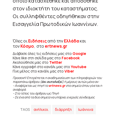
οποίο κατασχέθηκε και αποδόθηκε
στον ιδιοκτήτη του καταστήματος.
Οι συλληφθέντες οδηγήθηκαν στην
Εισαγγελία Πρωτοδικών Ιωαννίνων.
Όλες οι
Ειδήσεις
από την
Ελλάδα
και
τον
Κόσμο
, στο
ertnews.gr
Διάβασε όλες τις ειδήσεις μας στο
Google
Κάνε like στη σελίδα μας στο
Facebook
Ακολούθησε μας στο
Twitter
Κάνε εγγραφή στο κανάλι μας στο
Youtube
Γίνε μέλος στο κανάλι μας στο
Viber
Προσοχή! Επιτρέπεται η αναδημοσίευση των πληροφοριών του
παραπάνω άρθρου (
όχι αυτολεξεί
) ή μέρους αυτών μόνο αν:
– Αναφέρεται ως πηγή το
ertnews.gr
στο σημείο όπου γίνεται η
αναφορά.
– Στο τέλος του άρθρου ως Πηγή
– Σε ένα από τα δύο σημεία να υπάρχει ενεργός σύνδεσμος
TAGS
ανήλικοι
διάρρηξη
Ιωάννινα