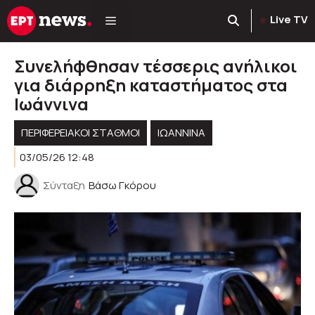
Μετάβαση
Live TV
σε
περιεχόμενο
Συνελήφθησαν τέσσερις ανήλικοι
για διάρρηξη καταστήματος στα
Ιωάννινα
ΠΕΡΙΦΕΡΕΙΑΚΟΊ ΣΤΑΘΜΟΊ
ΙΩΑΝΝΙΝΑ
03/05/26 12:48
Σύνταξη
Βάσω Γκόρου