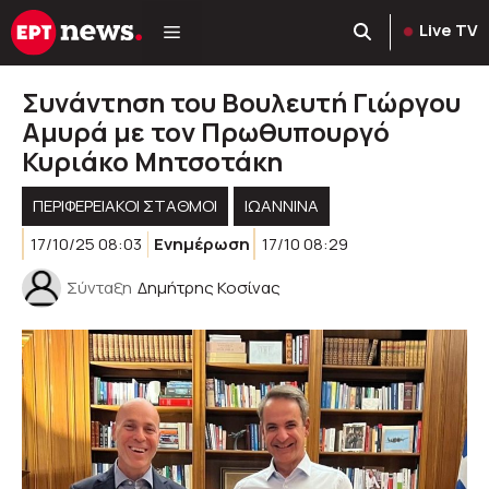
Μετάβαση
Live TV
σε
περιεχόμενο
Συνάντηση του Βουλευτή Γιώργου
Αμυρά με τον Πρωθυπουργό
Κυριάκο Μητσοτάκη
ΠΕΡΙΦΕΡΕΙΑΚΟΊ ΣΤΑΘΜΟΊ
ΙΩΑΝΝΙΝΑ
17/10/25 08:03
Ενημέρωση
17/10 08:29
Σύνταξη
Δημήτρης Κοσίνας