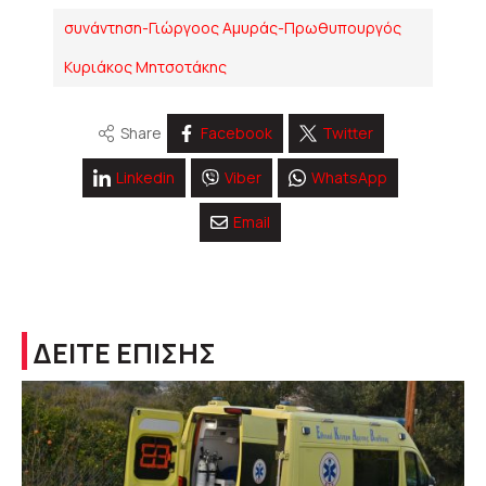
συνάντηση-Γιώργοος Αμυράς-Πρωθυπουργός
Κυριάκος Μητσοτάκης
Share
Facebook
Twitter
Linkedin
Viber
WhatsApp
Email
ΔΕΙΤΕ ΕΠΙΣΗΣ