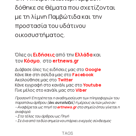
δόθηκε σε θέματα που σχετίζονται
με τη λίμνη Παμβώτιδα και την
προστασία του υδάτινου
οικοσυστήματος.
Όλες οι
Ειδήσεις
από την
Ελλάδα
και
τον
Κόσμο
, στο
ertnews.gr
Διάβασε όλες τις ειδήσεις μας στο
Google
Κάνε like στη σελίδα μας στο
Facebook
Ακολούθησε μας στο
Twitter
Κάνε εγγραφή στο κανάλι μας στο
Youtube
Γίνε μέλος στο κανάλι μας στο
Viber
Προσοχή! Επιτρέπεται η αναδημοσίευση των πληροφοριών του
παραπάνω άρθρου (
όχι αυτολεξεί
) ή μέρους αυτών μόνο αν:
– Αναφέρεται ως πηγή το
ertnews.gr
στο σημείο όπου γίνεται η
αναφορά.
– Στο τέλος του άρθρου ως Πηγή
– Σε ένα από τα δύο σημεία να υπάρχει ενεργός σύνδεσμος
TAGS