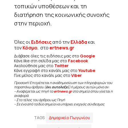
τοπικών υποθέσεων και τη
διατήρηση της κοινωνικής συνοχής
στην περιοχή.
Όλες οι
Ειδήσεις
από την
Ελλάδα
και
τον
Κόσμο
, στο
ertnews.gr
Διάβασε όλες τις ειδήσεις μας στο
Google
Κάνε like στη σελίδα μας στο
Facebook
Ακολούθησε μας στο
Twitter
Κάνε εγγραφή στο κανάλι μας στο
Youtube
Γίνε μέλος στο κανάλι μας στο
Viber
Προσοχή! Επιτρέπεται η αναδημοσίευση των πληροφοριών του
παραπάνω άρθρου (
όχι αυτολεξεί
) ή μέρους αυτών μόνο αν:
– Αναφέρεται ως πηγή το
ertnews.gr
στο σημείο όπου γίνεται η
αναφορά.
– Στο τέλος του άρθρου ως Πηγή
– Σε ένα από τα δύο σημεία να υπάρχει ενεργός σύνδεσμος
TAGS
Δημαρχείο Πωγωνίου