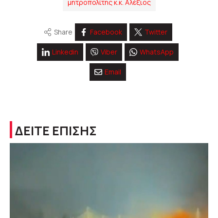
μητροπολίτης κ.κ. Αλέξιος
Share
Facebook
Twitter
Linkedin
Viber
WhatsApp
Email
ΔΕΙΤΕ ΕΠΙΣΗΣ