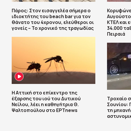
Πάρος: Στον εισαγγελέα σήμερα ο
Κορυφώνε
ιδιοκτήτης του beach bar για τον
Αυγούστου
θάνατο του 4χρονου, ελεύθεροι οι
ΚΤΕΛ και 
γονείς – Το χρονικό της τραγωδίας
34.000 τα
Πειραιά
Η Αττική στο επίκεντρο της
έξαρσης του ιού του Δυτικού
Τροχαίο 
Νείλου, λέει η καθηγήτρια Θ.
Σουνίου: 
Ψαλτοπούλου στο ΕΡΤnews
τη μηχανή
αστυνομικ