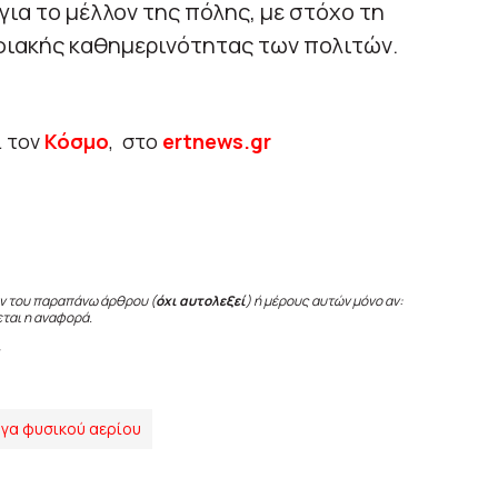
ια το μέλλον της πόλης, με στόχο τη
φιακής καθημερινότητας των πολιτών.
ι τον
Κόσμο
, στο
ertnews.gr
ν του παραπάνω άρθρου (
όχι αυτολεξεί
) ή μέρους αυτών μόνο αν:
εται η αναφορά.
ργα φυσικού αερίου