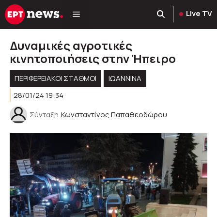
Μετάβαση
Live TV
σε
περιεχόμενο
Δυναμικές αγροτικές
κινητοποιήσεις στην Ήπειρο
ΠΕΡΙΦΕΡΕΙΑΚΟΊ ΣΤΑΘΜΟΊ
ΙΩΑΝΝΙΝΑ
28/01/24 19:34
Σύνταξη
Κωνσταντίνος Παπαθεοδώρου