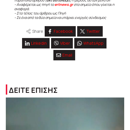
παραπάνω άρθρου (
όχι αυτολεξεί
) ή μέρους αυτών μόνο αν:
– Αναφέρεται ως πηγή το
ertnews.gr
στο σημείο όπου γίνεται η
αναφορά.
– Στο τέλος του άρθρου ως Πηγή
– Σε ένα από τα δύο σημεία να υπάρχει ενεργός σύνδεσμος
Share
Facebook
Twitter
Linkedin
Viber
WhatsApp
Email
ΔΕΙΤΕ ΕΠΙΣΗΣ