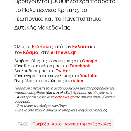
Προηγούνται με υψηλότερα ποσοστά
το Πολυτεχνείο Κρήτης, το
Γεωπονικό και το Πανεπιστήμιο
Δυτικής Μακεδονίας.
Όλες οι
Ειδήσεις
από την
Ελλάδα
και
τον
Κόσμο
, στο
ertnews.gr
Διάβασε όλες τις ειδήσεις μας στο
Google
Κάνε like στη σελίδα μας στο
Facebook
Ακολούθησε μας στο
Twitter
Κάνε εγγραφή στο κανάλι μας στο
Youtube
Γίνε μέλος στο κανάλι μας στο
Viber
Προσοχή! Επιτρέπεται η αναδημοσίευση των πληροφοριών του
παραπάνω άρθρου (
όχι αυτολεξεί
) ή μέρους αυτών μόνο αν:
– Αναφέρεται ως πηγή το
ertnews.gr
στο σημείο όπου γίνεται η
αναφορά.
– Στο τέλος του άρθρου ως Πηγή
– Σε ένα από τα δύο σημεία να υπάρχει ενεργός σύνδεσμος
TAGS
Πρέβεζα- Άρτα-πανεπιστημιακές σχολές