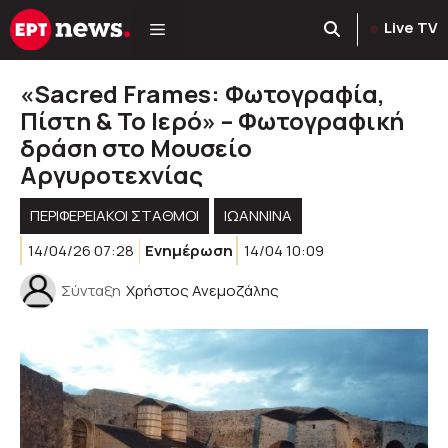
Μετάβαση
Live TV
σε
περιεχόμενο
«Sacred Frames: Φωτογραφία,
Πίστη & Το Ιερό» – Φωτογραφική
δράση στο Μουσείο
Αργυροτεχνίας
ΠΕΡΙΦΕΡΕΙΑΚΟΊ ΣΤΑΘΜΟΊ
ΙΩΑΝΝΙΝΑ
14/04/26 07:28
Ενημέρωση
14/04 10:09
Σύνταξη
Χρήστος Ανεμοζάλης