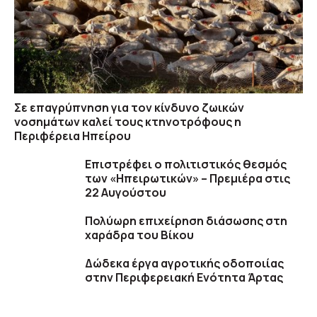
Σε επαγρύπνηση για τον κίνδυνο ζωικών
νοσημάτων καλεί τους κτηνοτρόφους η
Περιφέρεια Ηπείρου
Επιστρέφει ο πολιτιστικός θεσμός
των «Ηπειρωτικών» – Πρεμιέρα στις
22 Αυγούστου
Πολύωρη επιχείρηση διάσωσης στη
χαράδρα του Βίκου
Δώδεκα έργα αγροτικής οδοποιίας
στην Περιφερειακή Ενότητα Άρτας