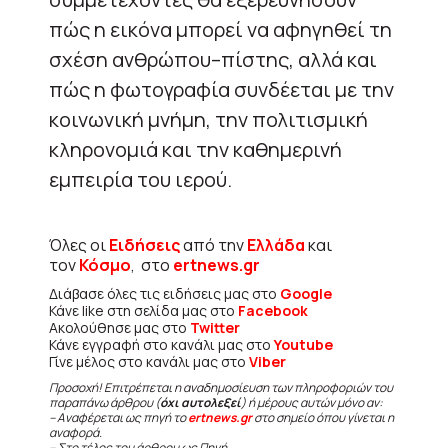
πώς η εικόνα μπορεί να αφηγηθεί τη
σχέση ανθρώπου–πίστης, αλλά και
πώς η φωτογραφία συνδέεται με την
κοινωνική μνήμη, την πολιτισμική
κληρονομιά και την καθημερινή
εμπειρία του ιερού.
Όλες οι
Ειδήσεις
από την
Ελλάδα
και
τον
Κόσμο
, στο
ertnews.gr
Διάβασε όλες τις ειδήσεις μας στο
Google
Κάνε like στη σελίδα μας στο
Facebook
Ακολούθησε μας στο
Twitter
Κάνε εγγραφή στο κανάλι μας στο
Youtube
Γίνε μέλος στο κανάλι μας στο
Viber
Προσοχή! Επιτρέπεται η αναδημοσίευση των πληροφοριών του
παραπάνω άρθρου (
όχι αυτολεξεί
) ή μέρους αυτών μόνο αν:
– Αναφέρεται ως πηγή το
ertnews.gr
στο σημείο όπου γίνεται η
αναφορά.
– Στο τέλος του άρθρου ως Πηγή