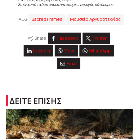
– Σε ένα από τα δύο σημεία να υπάρχει ενεργός σύνδεσμος
TAGS
Sacred Frames
Μουσείο Αργυροτεχνίας
Share
Facebook
Twitter
Linkedin
Viber
WhatsApp
Email
ΔΕΙΤΕ ΕΠΙΣΗΣ