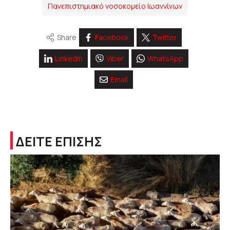
Πανεπιστημιακό νοσοκομείο Ιωαννίνων
Share
Facebook
Twitter
Linkedin
Viber
WhatsApp
Email
ΔΕΙΤΕ ΕΠΙΣΗΣ