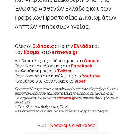
Ένωσης Ασθενών Ελλάδας και των
Γραφείων Προστασίας Δικαιωμάτων
Ληπτών Υπηρεσιών Υγείας.
Όλες οι
Ειδήσεις
από την
Ελλάδα
και
τον
Κόσμο
, στο
ertnews.gr
Διάβασε όλες τις ειδήσεις μας στο
Google
Κάνε like στη σελίδα μας στο
Facebook
Ακολούθησε μας στο
Twitter
Κάνε εγγραφή στο κανάλι μας στο
Youtube
Γίνε μέλος στο κανάλι μας στο
Viber
Προσοχή! Επιτρέπεται η αναδημοσίευση των πληροφοριών του
παραπάνω άρθρου (
όχι αυτολεξεί
) ή μέρους αυτών μόνο αν:
– Αναφέρεται ως πηγή το
ertnews.gr
στο σημείο όπου γίνεται η
αναφορά.
– Στο τέλος του άρθρου ως Πηγή
– Σε ένα από τα δύο σημεία να υπάρχει ενεργός σύνδεσμος
TAGS
Νοσοκομείο Λευκάδας