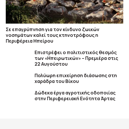
Σε επαγρύπνηση για τον κίνδυνο ζωικών
νοσημάτων καλεί τους κτηνοτρόφους η
Περιφέρεια Ηπείρου
Επιστρέφει ο πολιτιστικός θεσμός
των «Ηπειρωτικών» – Πρεμιέρα στις
22 Αυγούστου
Πολύωρη επιχείρηση διάσωσης στη
χαράδρα του Βίκου
Δώδεκα έργα αγροτικής οδοποιίας
στην Περιφερειακή Ενότητα Άρτας