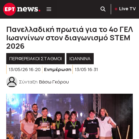
Μετάβαση
Live TV
σε
περιεχόμενο
Πανελλαδική πρωτιά για το 4ο ΓΕΛ
Ιωαννίνων στον διαγωνισμό STEM
2026
ΠΕΡΙΦΕΡΕΙΑΚΟΊ ΣΤΑΘΜΟΊ
ΙΩΑΝΝΙΝΑ
13/05/26 16:20
Ενημέρωση
13/05 16:31
Σύνταξη
Βάσω Γκόρου