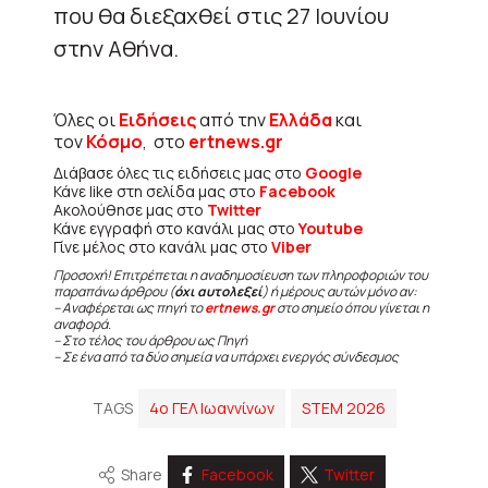
που θα διεξαχθεί στις 27 Ιουνίου
στην Αθήνα.
Όλες οι
Ειδήσεις
από την
Ελλάδα
και
τον
Κόσμο
, στο
ertnews.gr
Διάβασε όλες τις ειδήσεις μας στο
Google
Κάνε like στη σελίδα μας στο
Facebook
Ακολούθησε μας στο
Twitter
Κάνε εγγραφή στο κανάλι μας στο
Youtube
Γίνε μέλος στο κανάλι μας στο
Viber
Προσοχή! Επιτρέπεται η αναδημοσίευση των πληροφοριών του
παραπάνω άρθρου (
όχι αυτολεξεί
) ή μέρους αυτών μόνο αν:
– Αναφέρεται ως πηγή το
ertnews.gr
στο σημείο όπου γίνεται η
αναφορά.
– Στο τέλος του άρθρου ως Πηγή
– Σε ένα από τα δύο σημεία να υπάρχει ενεργός σύνδεσμος
TAGS
4ο ΓΕΛ Ιωαννίνων
STEM 2026
Share
Facebook
Twitter