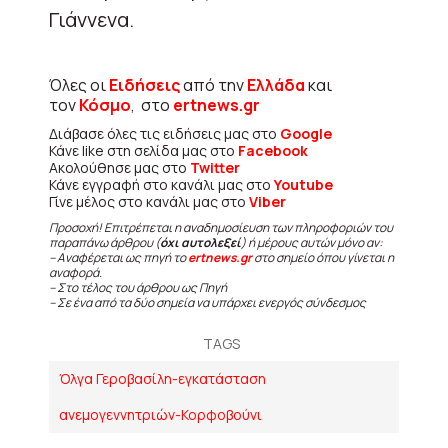
Γιάννενα.
Όλες οι
Ειδήσεις
από την
Ελλάδα
και
τον
Κόσμο
, στο
ertnews.gr
Διάβασε όλες τις ειδήσεις μας στο
Google
Κάνε like στη σελίδα μας στο
Facebook
Ακολούθησε μας στο
Twitter
Κάνε εγγραφή στο κανάλι μας στο
Youtube
Γίνε μέλος στο κανάλι μας στο
Viber
Προσοχή! Επιτρέπεται η αναδημοσίευση των πληροφοριών του
παραπάνω άρθρου (
όχι αυτολεξεί
) ή μέρους αυτών μόνο αν:
– Αναφέρεται ως πηγή το
ertnews.gr
στο σημείο όπου γίνεται η
αναφορά.
– Στο τέλος του άρθρου ως Πηγή
– Σε ένα από τα δύο σημεία να υπάρχει ενεργός σύνδεσμος
TAGS
Όλγα Γεροβασίλη-εγκατάσταση
ανεμογεννητριών-Κορφοβούνι