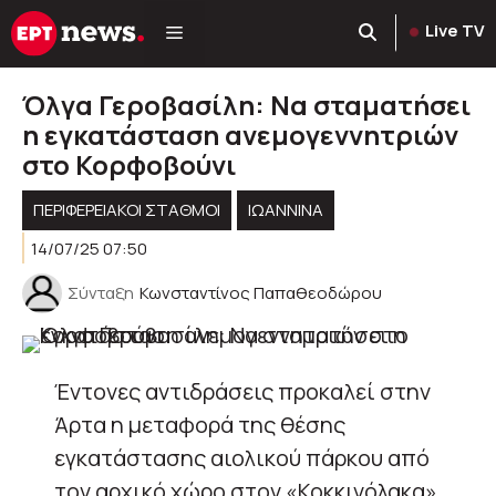
Μετάβαση
Live TV
σε
περιεχόμενο
Όλγα Γεροβασίλη: Να σταματήσει
η εγκατάσταση ανεμογεννητριών
στο Κορφοβούνι
ΠΕΡΙΦΕΡΕΙΑΚΟΊ ΣΤΑΘΜΟΊ
ΙΩΑΝΝΙΝΑ
14/07/25 07:50
Σύνταξη
Κωνσταντίνος Παπαθεοδώρου
Έντονες αντιδράσεις προκαλεί στην
Άρτα η μεταφορά της θέσης
εγκατάστασης αιολικού πάρκου από
τον αρχικό χώρο στον «Κοκκινόλακα»