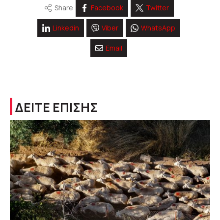
Share
Facebook
Twitter
Linkedin
Viber
WhatsApp
Email
ΔΕΙΤΕ ΕΠΙΣΗΣ