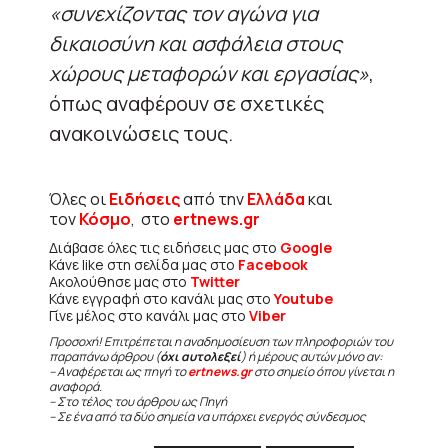
«συνεχίζοντας τον αγώνα για
δικαιοσύνη και ασφάλεια στους
χώρους μεταφορών και εργασίας»
,
όπως αναφέρουν σε σχετικές
ανακοινώσεις τους.
Όλες οι
Ειδήσεις
από την
Ελλάδα
και
τον
Κόσμο
, στο
ertnews.gr
Διάβασε όλες τις ειδήσεις μας στο
Google
Κάνε like στη σελίδα μας στο
Facebook
Ακολούθησε μας στο
Twitter
Κάνε εγγραφή στο κανάλι μας στο
Youtube
Γίνε μέλος στο κανάλι μας στο
Viber
Προσοχή! Επιτρέπεται η αναδημοσίευση των πληροφοριών του
παραπάνω άρθρου (
όχι αυτολεξεί
) ή μέρους αυτών μόνο αν:
– Αναφέρεται ως πηγή το
ertnews.gr
στο σημείο όπου γίνεται η
αναφορά.
– Στο τέλος του άρθρου ως Πηγή
– Σε ένα από τα δύο σημεία να υπάρχει ενεργός σύνδεσμος