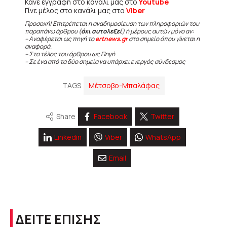
Κάνε εγγραφή στο κανάλι μας στο
Youtube
Γίνε μέλος στο κανάλι μας στο
Viber
Προσοχή! Επιτρέπεται η αναδημοσίευση των πληροφοριών του
παραπάνω άρθρου (
όχι αυτολεξεί
) ή μέρους αυτών μόνο αν:
– Αναφέρεται ως πηγή το
ertnews.gr
στο σημείο όπου γίνεται η
αναφορά.
– Στο τέλος του άρθρου ως Πηγή
– Σε ένα από τα δύο σημεία να υπάρχει ενεργός σύνδεσμος
TAGS
Μέτσοβο-Μπαλάφας
Share
Facebook
Twitter
Linkedin
Viber
WhatsApp
Email
ΔΕΙΤΕ ΕΠΙΣΗΣ