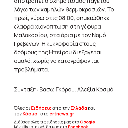
αποτραπεί ο σχηματισμός παγετού
λόγω των χαμηλών θερμοκρασιών. Το
πρωί, γύρω στις 08:00, σημειώθηκε
ελαφρά χιονόπτωση στη γέφυρα
Μαλακασίου, στα όρια με τον Νομό
Γρεβενών. Η κυκλοφορία στους
δρόμους της Ηπείρου διεξάγεται
ομαλά, χωρίς να καταγράφονται
προβλήματα.
Σύνταξη: Βασω Γκόρου, Αλεξία Κοσμά
Όλες οι
Ειδήσεις
από την
Ελλάδα
και
τον
Κόσμο
, στο
ertnews.gr
Διάβασε όλες τις ειδήσεις μας στο
Google
Κάνε like στη σελίδα μας στο
Facebook