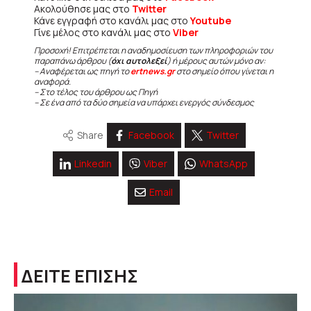
Ακολούθησε μας στο
Twitter
Κάνε εγγραφή στο κανάλι μας στο
Youtube
Γίνε μέλος στο κανάλι μας στο
Viber
Προσοχή! Επιτρέπεται η αναδημοσίευση των πληροφοριών του
παραπάνω άρθρου (
όχι αυτολεξεί
) ή μέρους αυτών μόνο αν:
– Αναφέρεται ως πηγή το
ertnews.gr
στο σημείο όπου γίνεται η
αναφορά.
– Στο τέλος του άρθρου ως Πηγή
– Σε ένα από τα δύο σημεία να υπάρχει ενεργός σύνδεσμος
Share
Facebook
Twitter
Linkedin
Viber
WhatsApp
Email
ΔΕΙΤΕ ΕΠΙΣΗΣ