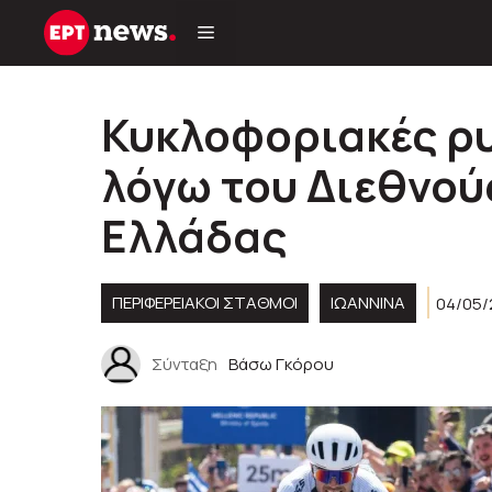
Μετάβαση
σε
περιεχόμενο
Κυκλοφοριακές ρυ
λόγω του Διεθνού
Ελλάδας
ΠΕΡΙΦΕΡΕΙΑΚΟΊ ΣΤΑΘΜΟΊ
ΙΩΑΝΝΙΝΑ
04/05/
Σύνταξη
Βάσω Γκόρου