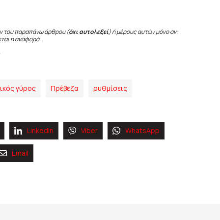
ν του παραπάνω άρθρου (
όχι αυτολεξεί
) ή μέρους αυτών μόνο αν:
εται η αναφορά.
ικός γύρος
Πρέβεζα
ρυθμίσεις
Linkedin
Viber
WhatsApp
Email