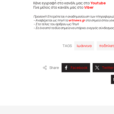
Κάνε εγγραφή στο κανάλι μας στο
Youtube
Γίνε μέλος στο κανάλι μας στο
Viber
Προσοχή! Επιτρέπεται η αναδημοσίευση των πληροφοριώ
– Αναφέρεται ως πηγή το
ertnews.gr
στο σημείο όπου γίν
– Στο τέλος του άρθρου ως Πηγή
– Σε ένα από τα δύο σημεία να υπάρχει ενεργός σύνδεσμος
TAGS
Ιωάννινα
ποδηλατ
Share
Facebook
Twitter