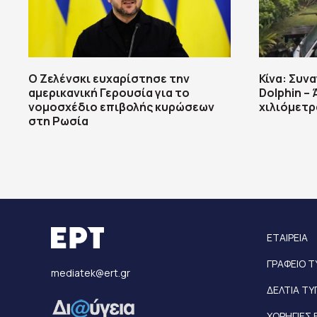
Ο Ζελένσκι ευχαρίστησε την
Κίνα: Συν
αμερικανική Γερουσία για το
Dolphin – 
νομοσχέδιο επιβολής κυρώσεων
χιλιόμετρ
στη Ρωσία
ΕΤΑΙΡΕΙΑ
ΓΡΑΦΕΙΟ 
mediatek@ert.gr
ΔΕΛΤΙΑ Τ
ΧΟΡΗΓΙΕΣ 