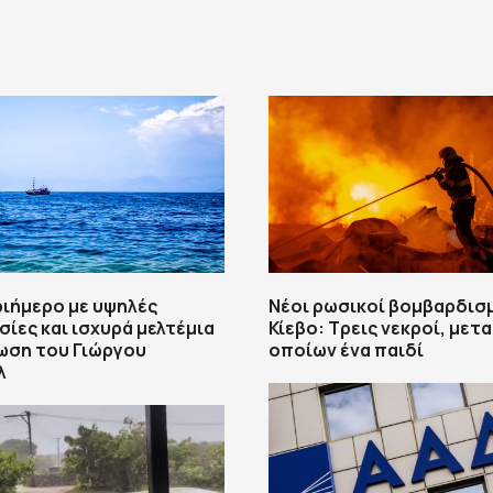
ριήμερο με υψηλές
Νέοι ρωσικοί βομβαρδισ
ίες και ισχυρά μελτέμια
Κίεβο: Τρεις νεκροί, μετ
ωση του Γιώργου
οποίων ένα παιδί
λ