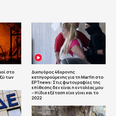
μοί στο
Δικηγόρος 46χρονης
αξύ των
κατηγορούμενης για τη Marfin στο
ΕΡΤnews: Στις φωτογραφίες της
επίθεσης δεν είναι η εντολέας μου
– Η ίδια εξέταση είχε γίνει και το
2022