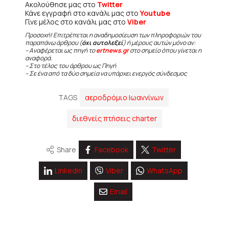
Ακολούθησε μας στο
Twitter
Κάνε εγγραφή στο κανάλι μας στο
Youtube
Γίνε μέλος στο κανάλι μας στο
Viber
Προσοχή! Επιτρέπεται η αναδημοσίευση των πληροφοριών του
παραπάνω άρθρου (
όχι αυτολεξεί
) ή μέρους αυτών μόνο αν:
– Αναφέρεται ως πηγή το
ertnews.gr
στο σημείο όπου γίνεται η
αναφορά.
– Στο τέλος του άρθρου ως Πηγή
– Σε ένα από τα δύο σημεία να υπάρχει ενεργός σύνδεσμος
TAGS
αεροδρόμιο Ιωαννίνων
διεθνείς πτήσεις charter
Share
Facebook
Twitter
Linkedin
Viber
WhatsApp
Email