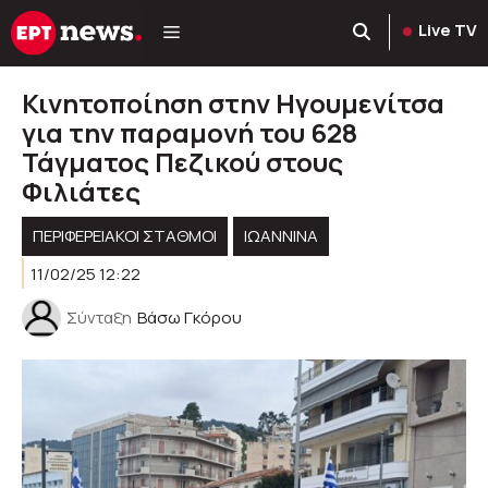
Μετάβαση
Live TV
σε
περιεχόμενο
Κινητοποίηση στην Ηγουμενίτσα
για την παραμονή του 628
Τάγματος Πεζικού στους
Φιλιάτες
ΠΕΡΙΦΕΡΕΙΑΚΟΊ ΣΤΑΘΜΟΊ
ΙΩΑΝΝΙΝΑ
11/02/25 12:22
Σύνταξη
Βάσω Γκόρου