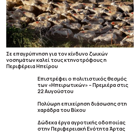
Σε επαγρύπνηση για τον κίνδυνο ζωικών
νοσημάτων καλεί τους κτηνοτρόφους η
Περιφέρεια Ηπείρου
Επιστρέφει ο πολιτιστικός θεσμός
των «Ηπειρωτικών» – Πρεμιέρα στις
22 Αυγούστου
Πολύωρη επιχείρηση διάσωσης στη
χαράδρα του Βίκου
Δώδεκα έργα αγροτικής οδοποιίας
στην Περιφερειακή Ενότητα Άρτας