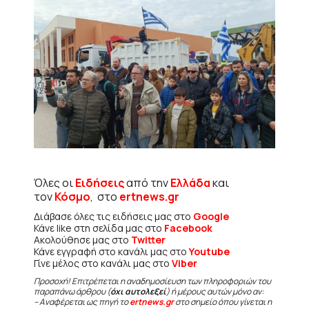
Όλες οι
Ειδήσεις
από την
Ελλάδα
και
τον
Κόσμο
, στο
ertnews.gr
Διάβασε όλες τις ειδήσεις μας στο
Google
Κάνε like στη σελίδα μας στο
Facebook
Ακολούθησε μας στο
Twitter
Κάνε εγγραφή στο κανάλι μας στο
Youtube
Γίνε μέλος στο κανάλι μας στο
Viber
Προσοχή! Επιτρέπεται η αναδημοσίευση των πληροφοριών του
παραπάνω άρθρου (
όχι αυτολεξεί
) ή μέρους αυτών μόνο αν:
– Αναφέρεται ως πηγή το
ertnews.gr
στο σημείο όπου γίνεται η