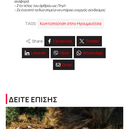
αναφορά.
– Στο τέλος του άρθρου ως Πηγή
– Σε ένα από τα δύο σημεία να υπάρχει ενεργός σύνδεσμος
TAGS
Κινητοποίηση στην Ηγουμενίτσα
Share
Facebook
Twitter
Linkedin
Viber
WhatsApp
Email
ΔΕΙΤΕ ΕΠΙΣΗΣ