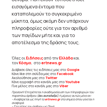
εισαγόμενα έντομα που
καταπολεμούν το συγκεκριμένο
μύκητα, όμως ακόμη δεν υπάρχουν
πληροφορίες ούτε για τον αριθμό
των παγίδων μήτε και για το
αποτέλεσμα της δράσης τους.
Όλες οι
Ειδήσεις
από την
Ελλάδα
και
τον
Κόσμο
, στο
ertnews.gr
Διάβασε όλες τις ειδήσεις μας στο
Google
Κάνε like στη σελίδα μας στο
Facebook
Ακολούθησε μας στο
Twitter
Κάνε εγγραφή στο κανάλι μας στο
Youtube
Γίνε μέλος στο κανάλι μας στο
Viber
Προσοχή! Επιτρέπεται η αναδημοσίευση των πληροφοριών του
παραπάνω άρθρου (
όχι αυτολεξεί
) ή μέρους αυτών μόνο αν:
– Αναφέρεται ως πηγή το
ertnews.gr
στο σημείο όπου γίνεται η
αναφορά.
– Στο τέλος του άρθρου ως Πηγή