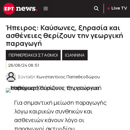
Μετάβαση
Live TV
σε
περιεχόμενο
Ήπειρος: Καύσωνες, ξηρασία και
ασθένειες θερίζουν την γεωργική
παραγωγή
ΠΕΡΙΦΕΡΕΙΑΚΟΊ ΣΤΑΘΜΟΊ
ΙΩΑΝΝΙΝΑ
26/08/24 08:51
Σύνταξη
Κωνσταντίνος Παπαθεοδώρου
Για σημαντική μείωση παραγωγής
λόγω καιρικών συνθηκών και
ασθενειών κάνουν λόγο οι
παραγωγοί ακτινιδίου,