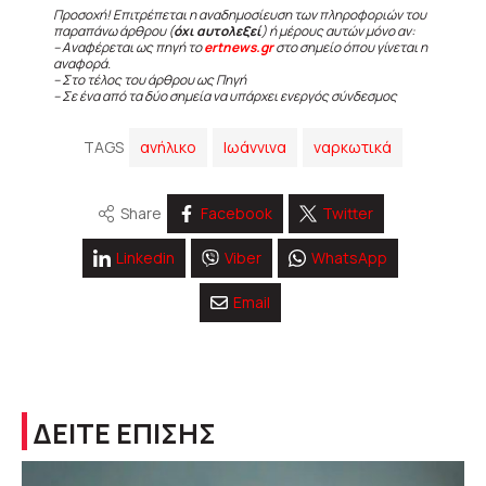
Προσοχή! Επιτρέπεται η αναδημοσίευση των πληροφοριών του
παραπάνω άρθρου (
όχι αυτολεξεί
) ή μέρους αυτών μόνο αν:
– Αναφέρεται ως πηγή το
ertnews.gr
στο σημείο όπου γίνεται η
αναφορά.
– Στο τέλος του άρθρου ως Πηγή
– Σε ένα από τα δύο σημεία να υπάρχει ενεργός σύνδεσμος
TAGS
ανήλικο
Ιωάννινα
ναρκωτικά
Share
Facebook
Twitter
Linkedin
Viber
WhatsApp
Email
ΔΕΙΤΕ ΕΠΙΣΗΣ