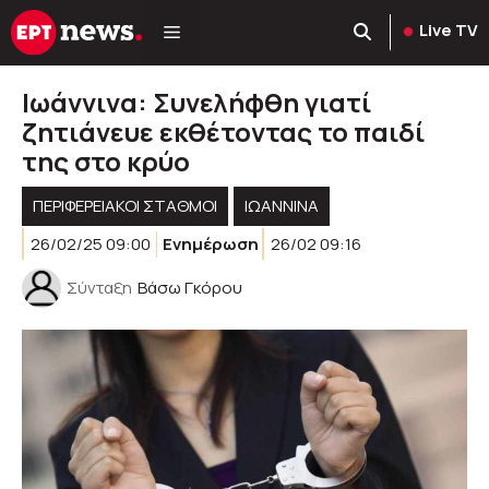
Μετάβαση
Live TV
σε
περιεχόμενο
Ιωάννινα: Συνελήφθη γιατί
ζητιάνευε εκθέτοντας το παιδί
της στο κρύο
ΠΕΡΙΦΕΡΕΙΑΚΟΊ ΣΤΑΘΜΟΊ
ΙΩΑΝΝΙΝΑ
26/02/25 09:00
Ενημέρωση
26/02 09:16
Σύνταξη
Βάσω Γκόρου