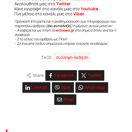
Ακολούθησε μας στο
Twitter
Κάνε εγγραφή στο κανάλι μας στο
Youtube
Γίνε μέλος στο κανάλι μας στο
Viber
Προσοχή! Επιτρέπεται η αναδημοσίευση των πληροφοριών του
παραπάνω άρθρου (
όχι αυτολεξεί
) ή μέρους αυτών μόνο αν:
– Αναφέρεται ως πηγή το
ertnews.gr
στο σημείο όπου γίνεται η
αναφορά.
– Στο τέλος του άρθρου ως Πηγή
– Σε ένα από τα δύο σημεία να υπάρχει ενεργός σύνδεσμος
TAGS
σύλληψη-έκθεση
Share
Facebook
Twitter
Linkedin
Viber
WhatsApp
Email