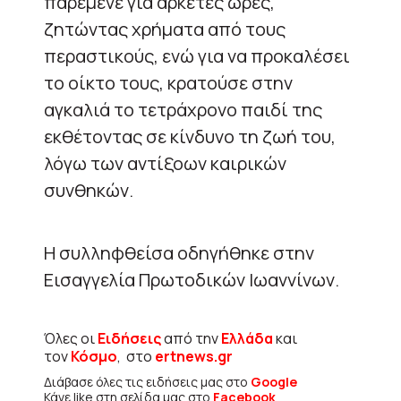
παρέμενε για αρκετές ώρες,
ζητώντας χρήματα από τους
περαστικούς, ενώ για να προκαλέσει
το οίκτο τους, κρατούσε στην
αγκαλιά το τετράχρονο παιδί της
εκθέτοντας σε κίνδυνο τη ζωή του,
λόγω των αντίξοων καιρικών
συνθηκών.
Η συλληφθείσα οδηγήθηκε στην
Εισαγγελία Πρωτοδικών Ιωαννίνων.
Όλες οι
Ειδήσεις
από την
Ελλάδα
και
τον
Κόσμο
, στο
ertnews.gr
Διάβασε όλες τις ειδήσεις μας στο
Google
Κάνε like στη σελίδα μας στο
Facebook