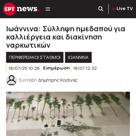
Μετάβαση
Live TV
σε
περιεχόμενο
Ιωάννινα: Σύλληψη ημεδαπού για
καλλιέργεια και διακίνηση
ναρκωτικών
ΠΕΡΙΦΕΡΕΙΑΚΟΊ ΣΤΑΘΜΟΊ
ΙΩΑΝΝΙΝΑ
18/07/25 10:26
Ενημέρωση
18/07 12:32
Σύνταξη
Δημήτρης Κοσίνας