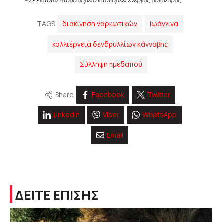
– Σε ένα από τα δύο σημεία να υπάρχει ενεργός σύνδεσμος
TAGS
διακίνηση ναρκωτικών
Ιωάννινα
καλλιέργεια δενδρυλλίων κάνναβης
Σύλληψη ημεδαπού
Share
Facebook
Twitter
Linkedin
Viber
WhatsApp
Email
ΔΕΙΤΕ ΕΠΙΣΗΣ