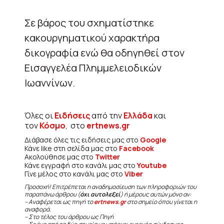
Σε βάρος του σχηματίστηκε
κακουργηματικού χαρακτήρα
δικογραφία ενώ θα οδηγηθεί στον
Εισαγγελέα Πλημμελειοδικών
Ιωαννίνων.
Όλες οι
Ειδήσεις
από την
Ελλάδα
και
τον
Κόσμο
, στο
ertnews.gr
Διάβασε όλες τις ειδήσεις μας στο
Google
Κάνε like στη σελίδα μας στο
Facebook
Ακολούθησε μας στο
Twitter
Κάνε εγγραφή στο κανάλι μας στο
Youtube
Γίνε μέλος στο κανάλι μας στο
Viber
Προσοχή! Επιτρέπεται η αναδημοσίευση των πληροφοριών του
παραπάνω άρθρου (
όχι αυτολεξεί
) ή μέρους αυτών μόνο αν:
– Αναφέρεται ως πηγή το
ertnews.gr
στο σημείο όπου γίνεται η
αναφορά.
– Στο τέλος του άρθρου ως Πηγή