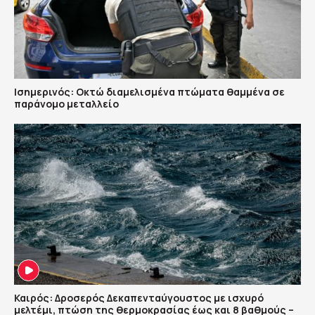
Ισημερινός: Οκτώ διαμελισμένα πτώματα θαμμένα σε
παράνομο μεταλλείο
Καιρός: Δροσερός Δεκαπενταύγουστος με ισχυρό
μελτέμι, πτώση της θερμοκρασίας έως και 8 βαθμούς –