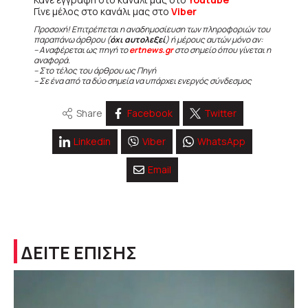
Γίνε μέλος στο κανάλι μας στο
Viber
Προσοχή! Επιτρέπεται η αναδημοσίευση των πληροφοριών του
παραπάνω άρθρου (
όχι αυτολεξεί
) ή μέρους αυτών μόνο αν:
– Αναφέρεται ως πηγή το
ertnews.gr
στο σημείο όπου γίνεται η
αναφορά.
– Στο τέλος του άρθρου ως Πηγή
– Σε ένα από τα δύο σημεία να υπάρχει ενεργός σύνδεσμος
Share
Facebook
Twitter
Linkedin
Viber
WhatsApp
Email
ΔΕΙΤΕ ΕΠΙΣΗΣ