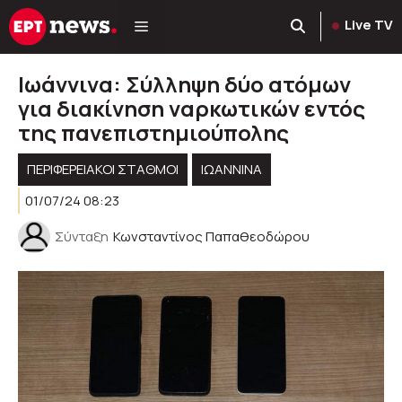
Μετάβαση
Live TV
σε
περιεχόμενο
Ιωάννινα: Σύλληψη δύο ατόμων
για διακίνηση ναρκωτικών εντός
της πανεπιστημιούπολης
ΠΕΡΙΦΕΡΕΙΑΚΟΊ ΣΤΑΘΜΟΊ
ΙΩΑΝΝΙΝΑ
01/07/24 08:23
Σύνταξη
Κωνσταντίνος Παπαθεοδώρου