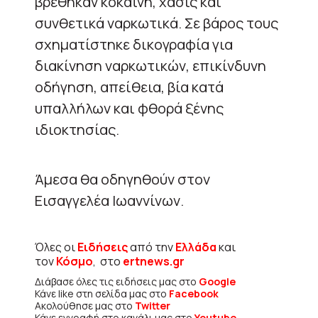
βρέθηκαν κοκαΐνη, χασίς και
συνθετικά ναρκωτικά. Σε βάρος τους
σχηματίστηκε δικογραφία για
διακίνηση ναρκωτικών, επικίνδυνη
οδήγηση, απείθεια, βία κατά
υπαλλήλων και φθορά ξένης
ιδιοκτησίας.
Άμεσα θα οδηγηθούν στον
Εισαγγελέα Ιωαννίνων.
Όλες οι
Ειδήσεις
από την
Ελλάδα
και
τον
Κόσμο
, στο
ertnews.gr
Διάβασε όλες τις ειδήσεις μας στο
Google
Κάνε like στη σελίδα μας στο
Facebook
Ακολούθησε μας στο
Twitter
Κάνε εγγραφή στο κανάλι μας στο
Youtube