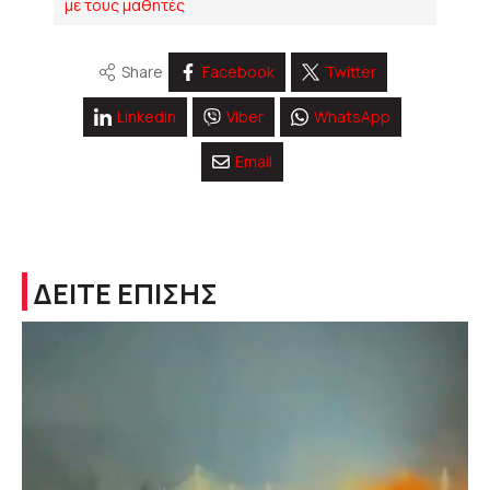
με τους μαθητές
Share
Facebook
Twitter
Linkedin
Viber
WhatsApp
Email
ΔΕΙΤΕ ΕΠΙΣΗΣ