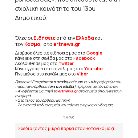
σχολική κοινότητα του 13ου
Δημοτικού.
Όλες οι
Ειδήσεις
από την
Ελλάδα
και
τον
Κόσμο
, στο
ertnews.gr
Διάβασε όλες τις ειδήσεις μας στο
Google
Κάνε like στη σελίδα μας στο
Facebook
Ακολούθησε μας στο
Twitter
Κάνε εγγραφή στο κανάλι μας στο
Youtube
Γίνε μέλος στο κανάλι μας στο
Viber
Προσοχή! Επιτρέπεται η αναδημοσίευση των πληροφοριών του
παραπάνω άρθρου (
όχι αυτολεξεί
) ή μέρους αυτών μόνο αν:
– Αναφέρεται ως πηγή το
ertnews.gr
στο σημείο όπου γίνεται η
αναφορά.
– Στο τέλος του άρθρου ως Πηγή
– Σε ένα από τα δύο σημεία να υπάρχει ενεργός σύνδεσμος
TAGS
Σχεδιάζοντας μικρά πάρκα στον Βοτανικό μαζί