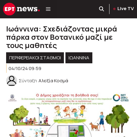
Μετάβαση
Live TV
σε
περιεχόμενο
Ιωάννινα: Σχεδιάζοντας μικρά
πάρκα στον Βοτανικό μαζί με
τους μαθητές
ΠΕΡΙΦΕΡΕΙΑΚΟΊ ΣΤΑΘΜΟΊ
ΙΩΑΝΝΙΝΑ
04/10/24 09:59
Σύνταξη
Αλεξία Κοσμά