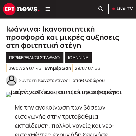
Μετάβαση
Live TV
σε
περιεχόμενο
Ιωάννινα: Ικανοποιητική
προσφορά και μικρές αυξήσεις
στη φοιτητική στέγη
ΠΕΡΙΦΕΡΕΙΑΚΟΊ ΣΤΑΘΜΟΊ
ΙΩΑΝΝΙΝΑ
29/07/24 07:45
Ενημέρωση
29/07 07:56
Σύνταξη
Κωνσταντίνος Παπαθεοδώρου
Με την ανακοίνωση των βάσεων
εισαγωγής στην τριτοβάθμια
εκπαίδευση, πολλοί γονείς και νεο-
εισαχθέντες έχουν ήδη ξεκινήσει