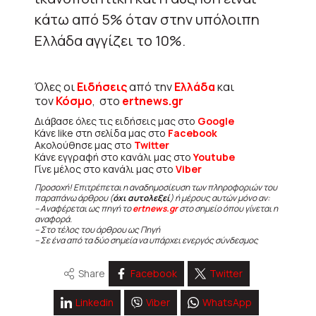
κάτω από 5% όταν στην υπόλοιπη
Ελλάδα αγγίζει το 10%.
Όλες οι
Ειδήσεις
από την
Ελλάδα
και
τον
Κόσμο
, στο
ertnews.gr
Διάβασε όλες τις ειδήσεις μας στο
Google
Κάνε like στη σελίδα μας στο
Facebook
Ακολούθησε μας στο
Twitter
Κάνε εγγραφή στο κανάλι μας στο
Youtube
Γίνε μέλος στο κανάλι μας στο
Viber
Προσοχή! Επιτρέπεται η αναδημοσίευση των πληροφοριών του
παραπάνω άρθρου (
όχι αυτολεξεί
) ή μέρους αυτών μόνο αν:
– Αναφέρεται ως πηγή το
ertnews.gr
στο σημείο όπου γίνεται η
αναφορά.
– Στο τέλος του άρθρου ως Πηγή
– Σε ένα από τα δύο σημεία να υπάρχει ενεργός σύνδεσμος
Share
Facebook
Twitter
Linkedin
Viber
WhatsApp