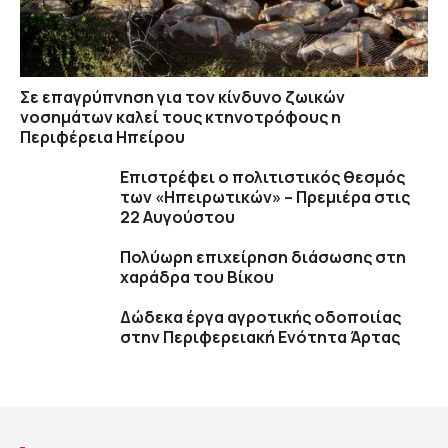
Σε επαγρύπνηση για τον κίνδυνο ζωικών
νοσημάτων καλεί τους κτηνοτρόφους η
Περιφέρεια Ηπείρου
Επιστρέφει ο πολιτιστικός θεσμός
των «Ηπειρωτικών» – Πρεμιέρα στις
22 Αυγούστου
Πολύωρη επιχείρηση διάσωσης στη
χαράδρα του Βίκου
Δώδεκα έργα αγροτικής οδοποιίας
στην Περιφερειακή Ενότητα Άρτας