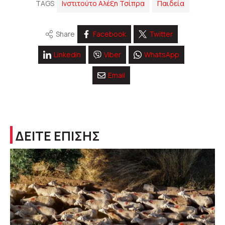
TAGS
Ινστιτούτο Αλέξη Τσίπρα
Παιδεία
Share
Facebook
Twitter
Linkedin
Viber
WhatsApp
Email
ΔΕΙΤΕ ΕΠΙΣΗΣ