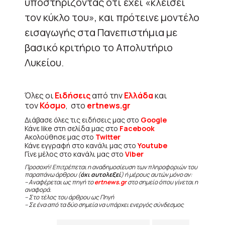
υποστηρίζοντας ότι έχει «κλείσει
τον κύκλο του», και πρότεινε μοντέλο
εισαγωγής στα Πανεπιστήμια με
βασικό κριτήριο το Απολυτήριο
Λυκείου.
Όλες οι
Ειδήσεις
από την
Ελλάδα
και
τον
Κόσμο
, στο
ertnews.gr
Διάβασε όλες τις ειδήσεις μας στο
Google
Κάνε like στη σελίδα μας στο
Facebook
Ακολούθησε μας στο
Twitter
Κάνε εγγραφή στο κανάλι μας στο
Youtube
Γίνε μέλος στο κανάλι μας στο
Viber
Προσοχή! Επιτρέπεται η αναδημοσίευση των πληροφοριών του
παραπάνω άρθρου (
όχι αυτολεξεί
) ή μέρους αυτών μόνο αν:
– Αναφέρεται ως πηγή το
ertnews.gr
στο σημείο όπου γίνεται η
αναφορά.
– Στο τέλος του άρθρου ως Πηγή
– Σε ένα από τα δύο σημεία να υπάρχει ενεργός σύνδεσμος