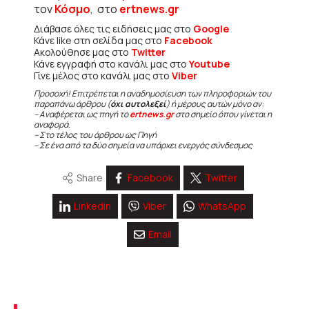
τον
Κόσμο
, στο
ertnews.gr
Διάβασε όλες τις ειδήσεις μας στο
Google
Κάνε like στη σελίδα μας στο
Facebook
Ακολούθησε μας στο
Twitter
Κάνε εγγραφή στο κανάλι μας στο
Youtube
Γίνε μέλος στο κανάλι μας στο
Viber
Προσοχή! Επιτρέπεται η αναδημοσίευση των πληροφοριών του
παραπάνω άρθρου (
όχι αυτολεξεί
) ή μέρους αυτών μόνο αν:
– Αναφέρεται ως πηγή το
ertnews.gr
στο σημείο όπου γίνεται η
αναφορά.
– Στο τέλος του άρθρου ως Πηγή
– Σε ένα από τα δύο σημεία να υπάρχει ενεργός σύνδεσμος
Share
Facebook
Twitter
Linkedin
Viber
WhatsApp
Email