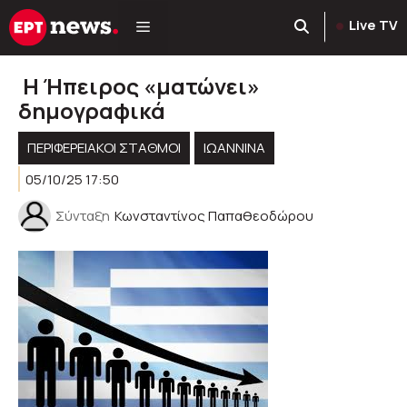
Μετάβαση
Live TV
σε
περιεχόμενο
Η Ήπειρος «ματώνει»
δημογραφικά
ΠΕΡΙΦΕΡΕΙΑΚΟΊ ΣΤΑΘΜΟΊ
ΙΩΑΝΝΙΝΑ
05/10/25 17:50
Σύνταξη
Κωνσταντίνος Παπαθεοδώρου