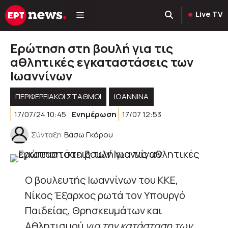
Μετάβαση
Live TV
σε
περιεχόμενο
Ερώτηση στη βουλή για τις
αθλητικές εγκαταστάσεις των
Ιωαννίνων
ΠΕΡΙΦΕΡΕΙΑΚΟΊ ΣΤΑΘΜΟΊ
ΙΩΑΝΝΙΝΑ
17/07/24 10:45
Ενημέρωση
17/07 12:53
Σύνταξη
Βάσω Γκόρου
Ο βουλευτής Ιωαννίνων του ΚΚΕ,
Νίκος Έξαρχος ρωτά τον Υπουργό
Παιδείας, Θρησκευμάτων και
Αθλητισμού
για την κατάσταση των