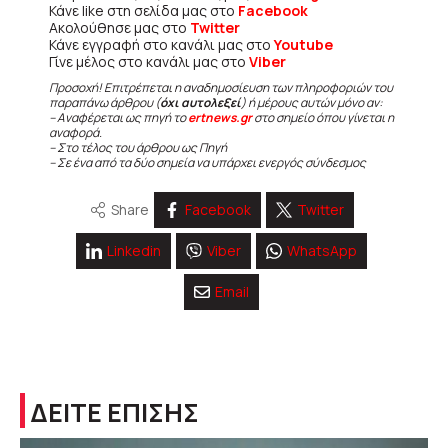
Κάνε like στη σελίδα μας στο
Facebook
Ακολούθησε μας στο
Twitter
Κάνε εγγραφή στο κανάλι μας στο
Youtube
Γίνε μέλος στο κανάλι μας στο
Viber
Προσοχή! Επιτρέπεται η αναδημοσίευση των πληροφοριών του
παραπάνω άρθρου (
όχι αυτολεξεί
) ή μέρους αυτών μόνο αν:
– Αναφέρεται ως πηγή το
ertnews.gr
στο σημείο όπου γίνεται η
αναφορά.
– Στο τέλος του άρθρου ως Πηγή
– Σε ένα από τα δύο σημεία να υπάρχει ενεργός σύνδεσμος
Share
Facebook
Twitter
Linkedin
Viber
WhatsApp
Email
ΔΕΙΤΕ ΕΠΙΣΗΣ