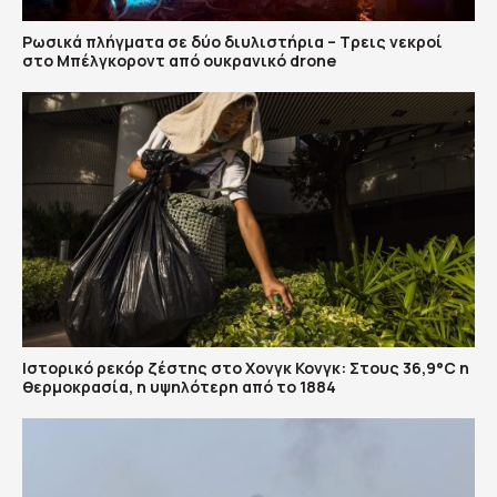
Ρωσικά πλήγματα σε δύο διυλιστήρια – Τρεις νεκροί
στο Μπέλγκοροντ από ουκρανικό drone
Ιστορικό ρεκόρ ζέστης στο Χονγκ Κονγκ: Στους 36,9°C η
θερμοκρασία, η υψηλότερη από το 1884