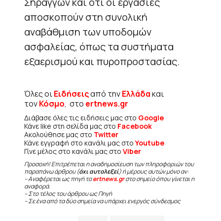
Σηράγγων και ότι οι εργασίες
αποσκοπούν στη συνολική
αναβάθμιση των υποδομών
ασφαλείας, όπως τα συστήματα
εξαερισμού και πυροπροστασίας.
Όλες οι
Ειδήσεις
από την
Ελλάδα
και
τον
Κόσμο
, στο
ertnews.gr
Διάβασε όλες τις ειδήσεις μας στο
Google
Κάνε like στη σελίδα μας στο
Facebook
Ακολούθησε μας στο
Twitter
Κάνε εγγραφή στο κανάλι μας στο
Youtube
Γίνε μέλος στο κανάλι μας στο
Viber
Προσοχή! Επιτρέπεται η αναδημοσίευση των πληροφοριών του
παραπάνω άρθρου (
όχι αυτολεξεί
) ή μέρους αυτών μόνο αν:
– Αναφέρεται ως πηγή το
ertnews.gr
στο σημείο όπου γίνεται η
αναφορά.
– Στο τέλος του άρθρου ως Πηγή
– Σε ένα από τα δύο σημεία να υπάρχει ενεργός σύνδεσμος