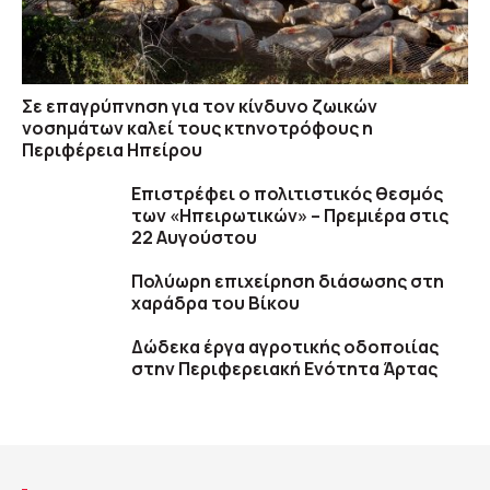
Σε επαγρύπνηση για τον κίνδυνο ζωικών
νοσημάτων καλεί τους κτηνοτρόφους η
Περιφέρεια Ηπείρου
Επιστρέφει ο πολιτιστικός θεσμός
των «Ηπειρωτικών» – Πρεμιέρα στις
22 Αυγούστου
Πολύωρη επιχείρηση διάσωσης στη
χαράδρα του Βίκου
Δώδεκα έργα αγροτικής οδοποιίας
στην Περιφερειακή Ενότητα Άρτας