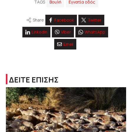
TAGS
Βουλή
Εγνατία οδός
Share
Facebook
Twitter
Linkedin
Viber
WhatsApp
Email
ΔΕΙΤΕ ΕΠΙΣΗΣ