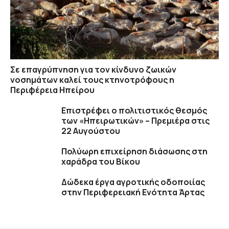
Σε επαγρύπνηση για τον κίνδυνο ζωικών
νοσημάτων καλεί τους κτηνοτρόφους η
Περιφέρεια Ηπείρου
Επιστρέφει ο πολιτιστικός θεσμός
των «Ηπειρωτικών» – Πρεμιέρα στις
22 Αυγούστου
Πολύωρη επιχείρηση διάσωσης στη
χαράδρα του Βίκου
Δώδεκα έργα αγροτικής οδοποιίας
στην Περιφερειακή Ενότητα Άρτας