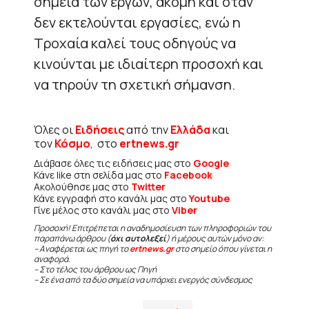
σημεία των έργων, ακόμη και όταν
δεν εκτελούνται εργασίες, ενώ η
Τροχαία καλεί τους οδηγούς να
κινούνται με ιδιαίτερη προσοχή και
να τηρούν τη σχετική σήμανση.
Όλες οι
Ειδήσεις
από την
Ελλάδα
και
τον
Κόσμο
, στο
ertnews.gr
Διάβασε όλες τις ειδήσεις μας στο
Google
Κάνε like στη σελίδα μας στο
Facebook
Ακολούθησε μας στο
Twitter
Κάνε εγγραφή στο κανάλι μας στο
Youtube
Γίνε μέλος στο κανάλι μας στο
Viber
Προσοχή! Επιτρέπεται η αναδημοσίευση των πληροφοριών του
παραπάνω άρθρου (
όχι αυτολεξεί
) ή μέρους αυτών μόνο αν:
– Αναφέρεται ως πηγή το
ertnews.gr
στο σημείο όπου γίνεται η
αναφορά.
– Στο τέλος του άρθρου ως Πηγή
– Σε ένα από τα δύο σημεία να υπάρχει ενεργός σύνδεσμος