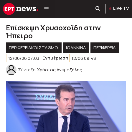
Μετάβαση
Live TV
σε
περιεχόμενο
Επίσκεψη Χρυσοχοΐδη στην
Ήπειρο
ΠΕΡΙΦΕΡΕΙΑΚΟΊ ΣΤΑΘΜΟΊ
ΙΩΑΝΝΙΝΑ
ΠΕΡΙΦΈΡΕΙΑ
12/06/26 07:03
Ενημέρωση
12/06 09:48
Σύνταξη
Χρήστος Ανεμοζάλης