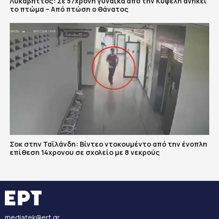
Λυκαβηττός: Σε 57χρονη γυναίκα από την Κυψέλη ανήκει
το πτώμα – Από πτώση ο θάνατος
Σοκ στην Ταϊλάνδη: Βίντεο ντοκουμέντο από την ένοπλη
επίθεση 14χρονου σε σχολείο με 8 νεκρούς
mediatek@ert.gr