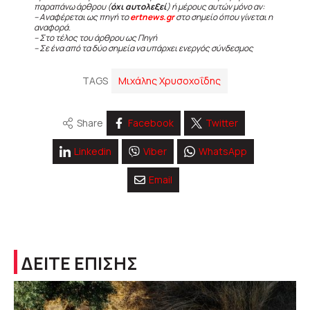
παραπάνω άρθρου (
όχι αυτολεξεί
) ή μέρους αυτών μόνο αν:
– Αναφέρεται ως πηγή το
ertnews.gr
στο σημείο όπου γίνεται η
αναφορά.
– Στο τέλος του άρθρου ως Πηγή
– Σε ένα από τα δύο σημεία να υπάρχει ενεργός σύνδεσμος
TAGS
Μιχάλης Χρυσοχοΐδης
Share
Facebook
Twitter
Linkedin
Viber
WhatsApp
Email
ΔΕΙΤΕ ΕΠΙΣΗΣ