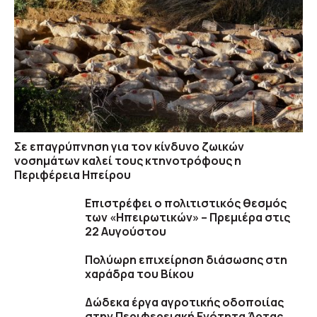
Σε επαγρύπνηση για τον κίνδυνο ζωικών
νοσημάτων καλεί τους κτηνοτρόφους η
Περιφέρεια Ηπείρου
Επιστρέφει ο πολιτιστικός θεσμός
των «Ηπειρωτικών» – Πρεμιέρα στις
22 Αυγούστου
Πολύωρη επιχείρηση διάσωσης στη
χαράδρα του Βίκου
Δώδεκα έργα αγροτικής οδοποιίας
στην Περιφερειακή Ενότητα Άρτας