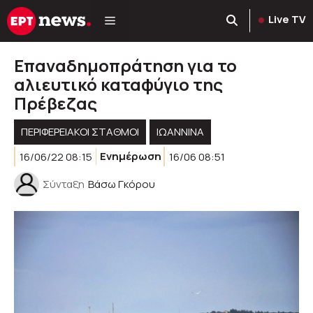
Μετάβαση
Live TV
σε
περιεχόμενο
Επαναδημοπράτηση για το
αλιευτικό καταφύγιο της
Πρέβεζας
ΠΕΡΙΦΕΡΕΙΑΚΟΊ ΣΤΑΘΜΟΊ
ΙΩΑΝΝΙΝΑ
16/06/22 08:15
Ενημέρωση
16/06 08:51
Σύνταξη
Βάσω Γκόρου