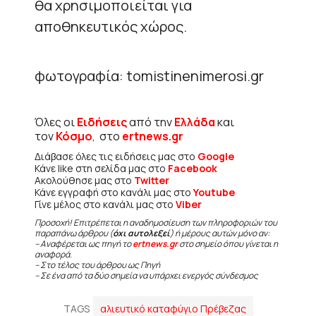
θα χρησιμοποιείται για
αποθηκευτικός χώρος.
φωτογραφία: tomistinenimerosi.gr
Όλες οι
Ειδήσεις
από την
Ελλάδα
και
τον
Κόσμο
, στο
ertnews.gr
Διάβασε όλες τις ειδήσεις μας στο
Google
Κάνε like στη σελίδα μας στο
Facebook
Ακολούθησε μας στο
Twitter
Κάνε εγγραφή στο κανάλι μας στο
Youtube
Γίνε μέλος στο κανάλι μας στο
Viber
Προσοχή! Επιτρέπεται η αναδημοσίευση των πληροφοριών του
παραπάνω άρθρου (
όχι αυτολεξεί
) ή μέρους αυτών μόνο αν:
– Αναφέρεται ως πηγή το
ertnews.gr
στο σημείο όπου γίνεται η
αναφορά.
– Στο τέλος του άρθρου ως Πηγή
– Σε ένα από τα δύο σημεία να υπάρχει ενεργός σύνδεσμος
TAGS
αλιευτικό καταφύγιο Πρέβεζας