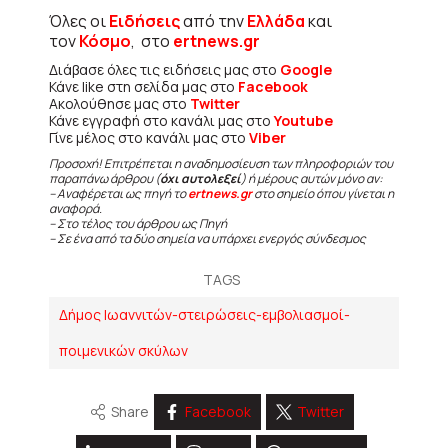
Όλες οι
Ειδήσεις
από την
Ελλάδα
και
τον
Κόσμο
, στο
ertnews.gr
Διάβασε όλες τις ειδήσεις μας στο
Google
Κάνε like στη σελίδα μας στο
Facebook
Ακολούθησε μας στο
Twitter
Κάνε εγγραφή στο κανάλι μας στο
Youtube
Γίνε μέλος στο κανάλι μας στο
Viber
Προσοχή! Επιτρέπεται η αναδημοσίευση των πληροφοριών του
παραπάνω άρθρου (
όχι αυτολεξεί
) ή μέρους αυτών μόνο αν:
– Αναφέρεται ως πηγή το
ertnews.gr
στο σημείο όπου γίνεται η
αναφορά.
– Στο τέλος του άρθρου ως Πηγή
– Σε ένα από τα δύο σημεία να υπάρχει ενεργός σύνδεσμος
TAGS
Δήμος Ιωαννιτών-στειρώσεις-εμβολιασμοί-
ποιμενικών σκύλων
Share
Facebook
Twitter