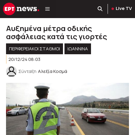
Μετάβαση
Live TV
σε
περιεχόμενο
Αυξημένα μέτρα οδικής
ασφάλειας κατά τις γιορτές
ΠΕΡΙΦΕΡΕΙΑΚΟΊ ΣΤΑΘΜΟΊ
ΙΩΑΝΝΙΝΑ
20/12/24 08:03
Σύνταξη
Αλεξία Κοσμά