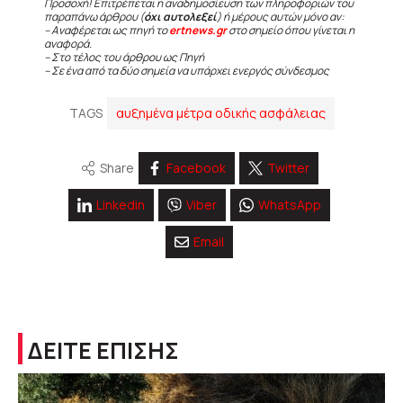
Προσοχή! Επιτρέπεται η αναδημοσίευση των πληροφοριών του
παραπάνω άρθρου (
όχι αυτολεξεί
) ή μέρους αυτών μόνο αν:
– Αναφέρεται ως πηγή το
ertnews.gr
στο σημείο όπου γίνεται η
αναφορά.
– Στο τέλος του άρθρου ως Πηγή
– Σε ένα από τα δύο σημεία να υπάρχει ενεργός σύνδεσμος
TAGS
αυξημένα μέτρα οδικής ασφάλειας
Share
Facebook
Twitter
Linkedin
Viber
WhatsApp
Email
ΔΕΙΤΕ ΕΠΙΣΗΣ