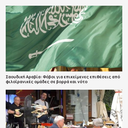
Σαουδική Αραβία: Φόβοι για επικείμενες επιθέσεις από
φιλοϊρανικές ομάδες σε βορρά και νότο