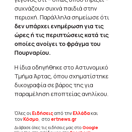
συχνάζουν συχνά παιδιά στην
περιοχή. Παράλληλα σημείωσε ότι
δεν υπάρχει ενημέρωση για τις
ώρες ή τις περιπτώσεις κατά τις
οποίες ανοίγει το φράγμα του
Πουρναρίου.
Η ίδια οδηγήθηκε στο Αστυνομικό
Τμήμα Άρτας, όπου σχηματίστηκε
δικογραφία σε βάρος της για
παραμέληση εποπτείας ανηλίκου.
Όλες οι
Ειδήσεις
από την
Ελλάδα
και
τον
Κόσμο
, στο
ertnews.gr
Διάβασε όλες τις ειδήσεις μας στο
Google