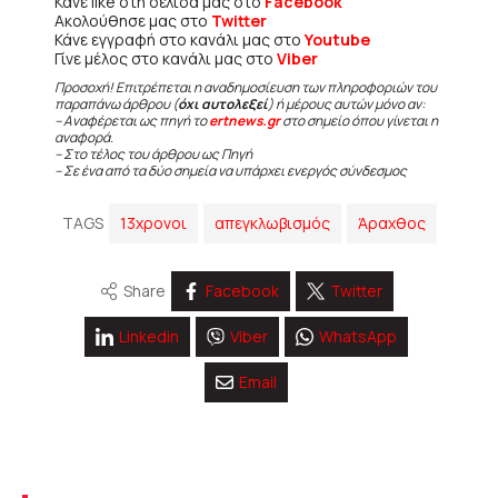
Κάνε like στη σελίδα μας στο
Facebook
Ακολούθησε μας στο
Twitter
Κάνε εγγραφή στο κανάλι μας στο
Youtube
Γίνε μέλος στο κανάλι μας στο
Viber
Προσοχή! Επιτρέπεται η αναδημοσίευση των πληροφοριών του
παραπάνω άρθρου (
όχι αυτολεξεί
) ή μέρους αυτών μόνο αν:
– Αναφέρεται ως πηγή το
ertnews.gr
στο σημείο όπου γίνεται η
αναφορά.
– Στο τέλος του άρθρου ως Πηγή
– Σε ένα από τα δύο σημεία να υπάρχει ενεργός σύνδεσμος
TAGS
13χρονοι
απεγκλωβισμός
Άραχθος
Share
Facebook
Twitter
Linkedin
Viber
WhatsApp
Email