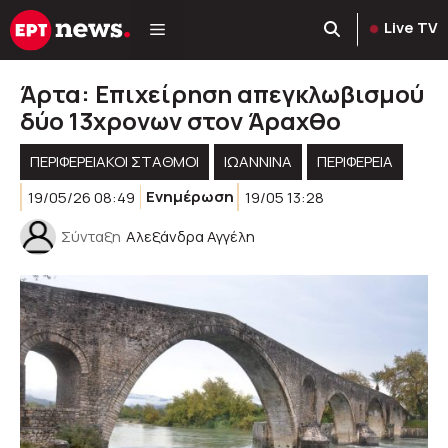
Μετάβαση
Live TV
σε
περιεχόμενο
Άρτα: Επιχείρηση απεγκλωβισμού
δύο 13χρονων στον Άραχθο
ΠΕΡΙΦΕΡΕΙΑΚΟΊ ΣΤΑΘΜΟΊ
ΙΩΑΝΝΙΝΑ
ΠΕΡΙΦΈΡΕΙΑ
19/05/26 08:49
Ενημέρωση
19/05 13:28
Σύνταξη
Αλεξάνδρα Αγγέλη