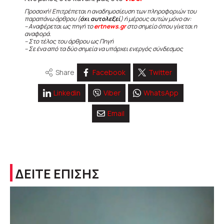
Προσοχή! Επιτρέπεται η αναδημοσίευση των πληροφοριών του
παραπάνω άρθρου (
όχι αυτολεξεί
) ή μέρους αυτών μόνο αν:
– Αναφέρεται ως πηγή το
ertnews.gr
στο σημείο όπου γίνεται η
αναφορά.
– Στο τέλος του άρθρου ως Πηγή
– Σε ένα από τα δύο σημεία να υπάρχει ενεργός σύνδεσμος
Share
Facebook
Twitter
Linkedin
Viber
WhatsApp
Email
ΔΕΙΤΕ ΕΠΙΣΗΣ