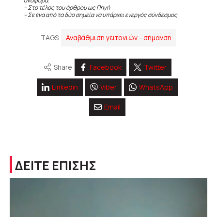
αναφορά.
– Στο τέλος του άρθρου ως Πηγή
– Σε ένα από τα δύο σημεία να υπάρχει ενεργός σύνδεσμος
TAGS
Αναβάθμιση γειτονιών - σήμανση
Share
Facebook
Twitter
Linkedin
Viber
WhatsApp
Email
ΔΕΙΤΕ ΕΠΙΣΗΣ