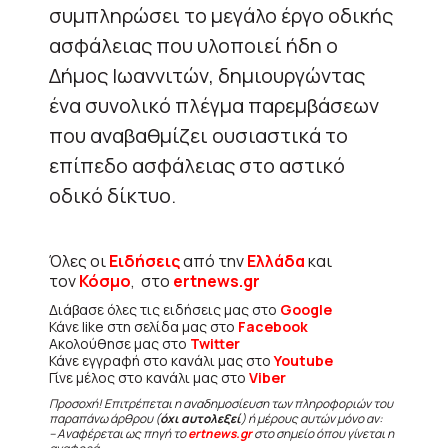
συμπληρώσει το μεγάλο έργο οδικής
ασφάλειας που υλοποιεί ήδη ο
Δήμος Ιωαννιτών, δημιουργώντας
ένα συνολικό πλέγμα παρεμβάσεων
που αναβαθμίζει ουσιαστικά το
επίπεδο ασφάλειας στο αστικό
οδικό δίκτυο.
Όλες οι
Ειδήσεις
από την
Ελλάδα
και
τον
Κόσμο
, στο
ertnews.gr
Διάβασε όλες τις ειδήσεις μας στο
Google
Κάνε like στη σελίδα μας στο
Facebook
Ακολούθησε μας στο
Twitter
Κάνε εγγραφή στο κανάλι μας στο
Youtube
Γίνε μέλος στο κανάλι μας στο
Viber
Προσοχή! Επιτρέπεται η αναδημοσίευση των πληροφοριών του
παραπάνω άρθρου (
όχι αυτολεξεί
) ή μέρους αυτών μόνο αν:
– Αναφέρεται ως πηγή το
ertnews.gr
στο σημείο όπου γίνεται η