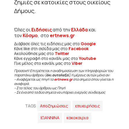
ζημιές σε κατοικίες στους οικείους
Δήμους.
Όλες οι
Ειδήσεις
από την
Ελλάδα
και
τον
Κόσμο
, στο
ertnews.gr
Διάβασε όλες τις ειδήσεις μας στο
Google
Κάνε like στη σελίδα μας στο
Facebook
Ακολούθησε μας στο
Twitter
Κάνε εγγραφή στο κανάλι μας στο
Youtube
Γίνε μέλος στο κανάλι μας στο
Viber
Προσοχή! Επιτρέπεται η αναδημοσίευση των πληροφοριών του
παραπάνω άρθρου (
όχι αυτολεξεί
) ή μέρους αυτών μόνο αν:
– Αναφέρεται ως πηγή το
ertnews.gr
στο σημείο όπου γίνεται η
αναφορά.
– Στο τέλος του άρθρου ως Πηγή
– Σε ένα από τα δύο σημεία να υπάρχει ενεργός σύνδεσμος
TAGS
Αποζημιώσεις
επιχειρήσεις
ΙΩΑΝΝΙΝΑ
κακοκαιρια