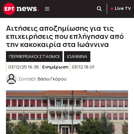
Μετάβαση
Live TV
σε
περιεχόμενο
Αιτήσεις αποζημίωσης για τις
επιχειρήσεις που επλήγησαν από
την κακοκαιρία στα Ιωάννινα
ΠΕΡΙΦΕΡΕΙΑΚΟΊ ΣΤΑΘΜΟΊ
ΙΩΑΝΝΙΝΑ
03/12/25 16:38
Ενημέρωση
03/12 18:01
Σύνταξη
Βάσω Γκόρου