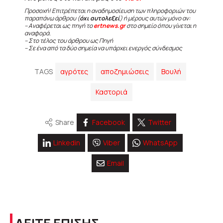
Προσοχή! Επιτρέπεται η αναδημοσίευση των πληροφοριών του
παραπάνω άρθρου (
όχι αυτολεξεί
) ή μέρους αυτών μόνο αν:
– Αναφέρεται ως πηγή το
ertnews.gr
στο σημείο όπου γίνεται η
αναφορά.
– Στο τέλος του άρθρου ως Πηγή
– Σε ένα από τα δύο σημεία να υπάρχει ενεργός σύνδεσμος
TAGS
αγρότες
αποζημιώσεις
Βουλή
Καστοριά
Share
Facebook
Twitter
Linkedin
Viber
WhatsApp
Email