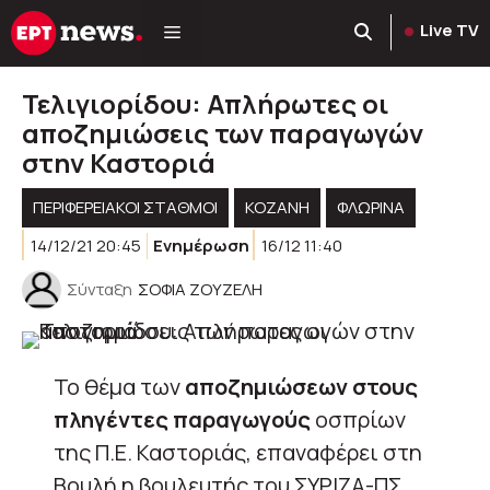
Μετάβαση
Live TV
σε
περιεχόμενο
Τελιγιορίδου: Απλήρωτες οι
αποζημιώσεις των παραγωγών
στην Καστοριά
ΠΕΡΙΦΕΡΕΙΑΚΟΊ ΣΤΑΘΜΟΊ
KOZANH
ΦΛΩΡΙΝΑ
14/12/21 20:45
Ενημέρωση
16/12 11:40
Σύνταξη
ΣΟΦΙΑ ΖΟΥΖΕΛΗ
Το θέμα των
αποζημιώσεων στους
πληγέντες παραγωγούς
οσπρίων
της Π.Ε. Καστοριάς, επαναφέρει στη
Βουλή η βουλευτής του ΣΥΡΙΖΑ-ΠΣ