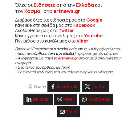
Όλες οι
Ειδήσεις
από την
Ελλάδα
και
τον
Κόσμο
, στο
ertnews.gr
Διάβασε όλες τις ειδήσεις μας στο
Google
Κάνε like στη σελίδα μας στο
Facebook
Ακολούθησε μας στο
Twitter
Κάνε εγγραφή στο κανάλι μας στο
Youtube
Γίνε μέλος στο κανάλι μας στο
Viber
Προσοχή! Επιτρέπεται η αναδημοσίευση των πληροφοριών του
παραπάνω άρθρου (
όχι αυτολεξεί
) ή μέρους αυτών μόνο αν:
– Αναφέρεται ως πηγή το
ertnews.gr
στο σημείο όπου γίνεται η
αναφορά.
– Στο τέλος του άρθρου ως Πηγή
– Σε ένα από τα δύο σημεία να υπάρχει ενεργός σύνδεσμος
Share
Facebook
Twitter
Linkedin
Viber
WhatsApp
Email