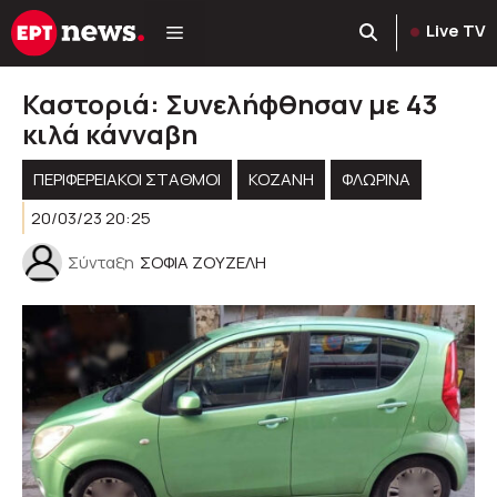
Μετάβαση
Live TV
σε
περιεχόμενο
Καστοριά: Συνελήφθησαν με 43
κιλά κάνναβη
ΠΕΡΙΦΕΡΕΙΑΚΟΊ ΣΤΑΘΜΟΊ
KOZANH
ΦΛΩΡΙΝΑ
20/03/23 20:25
Σύνταξη
ΣΟΦΙΑ ΖΟΥΖΕΛΗ