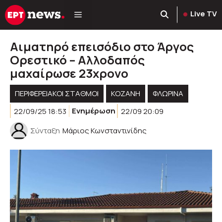
Μετάβαση
Live TV
σε
περιεχόμενο
Αιματηρό επεισόδιο στο Άργος
Ορεστικό – Αλλοδαπός
μαχαίρωσε 23χρονο
ΠΕΡΙΦΕΡΕΙΑΚΟΊ ΣΤΑΘΜΟΊ
KOZANH
ΦΛΩΡΙΝΑ
22/09/25 18:53
Ενημέρωση
22/09 20:09
Σύνταξη
Μάριος Κωνσταντινίδης