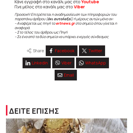
Κάνε εγγραφή στο κανάλι μας στο
Youtube
Γίνε μέλος στο κανάλι μας στο
Viber
Προσοχή! Επιτρέπεται η αναδημοσίευση των πληροφοριών του
παραπάνω άρθρου (
όχι αυτολεξεί
) ή μέρους αυτών μόνο αν:
– Αναφέρεται ως πηγή το
ertnews.gr
στο σημείο όπου γίνεται η
αναφορά.
– Στο τέλος του άρθρου ως Πηγή
– Σε ένα από τα δύο σημεία να υπάρχει ενεργός σύνδεσμος
Share
Facebook
Twitter
Linkedin
Viber
WhatsApp
Email
ΔΕΙΤΕ ΕΠΙΣΗΣ