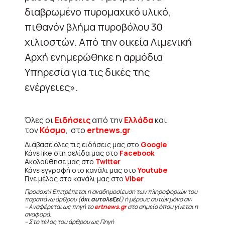
διαβρωμένο πυρομαχικό υλικό,
πιθανόν βλήμα πυροβόλου 30
χιλιοστών. Από την οικεία Λιμενική
Αρχή ενημερώθηκε η αρμόδια
Υπηρεσία για τις δικές της
ενέργειες».
Όλες οι
Ειδήσεις
από την
Ελλάδα
και
τον
Κόσμο
, στο
ertnews.gr
Διάβασε όλες τις ειδήσεις μας στο
Google
Κάνε like στη σελίδα μας στο
Facebook
Ακολούθησε μας στο
Twitter
Κάνε εγγραφή στο κανάλι μας στο
Youtube
Γίνε μέλος στο κανάλι μας στο
Viber
Προσοχή! Επιτρέπεται η αναδημοσίευση των πληροφοριών του
παραπάνω άρθρου (
όχι αυτολεξεί
) ή μέρους αυτών μόνο αν:
– Αναφέρεται ως πηγή το
ertnews.gr
στο σημείο όπου γίνεται η
αναφορά.
– Στο τέλος του άρθρου ως Πηγή