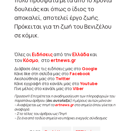
πολύ πρόσφατα μετά από 10 χρόνια
δουλειάς και όπως ο ίδιος το
αποκαλεί, αποτελεί έργο ζωής.
Πρόκειται για τη ζωή του Βενιζέλου
σε κόμικ.
Όλες οι
Ειδήσεις
από την
Ελλάδα
και
τον
Κόσμο
, στο
ertnews.gr
Διάβασε όλες τις ειδήσεις μας στο
Google
Κάνε like στη σελίδα μας στο
Facebook
Ακολούθησε μας στο
Twitter
Κάνε εγγραφή στο κανάλι μας στο
Youtube
Γίνε μέλος στο κανάλι μας στο
Viber
Προσοχή! Επιτρέπεται η αναδημοσίευση των πληροφοριών του
παραπάνω άρθρου (
όχι αυτολεξεί
) ή μέρους αυτών μόνο αν:
– Αναφέρεται ως πηγή το
ertnews.gr
στο σημείο όπου γίνεται η
αναφορά.
– Στο τέλος του άρθρου ως Πηγή
– Σε ένα από τα δύο σημεία να υπάρχει ενεργός σύνδεσμος