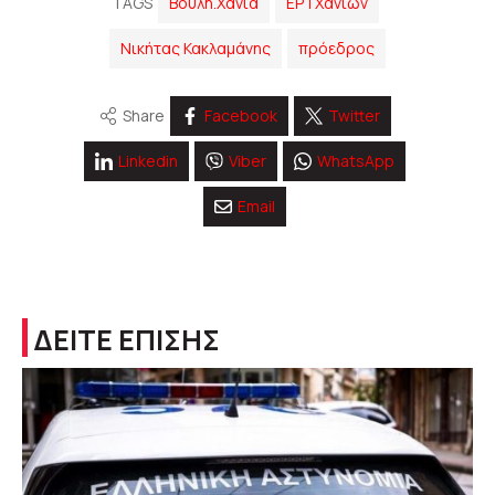
TAGS
Βουλή.Χανια
ΕΡΤΧανίων
Νικήτας Κακλαμάνης
πρόεδρος
Share
Facebook
Twitter
Linkedin
Viber
WhatsApp
Email
ΔΕΙΤΕ ΕΠΙΣΗΣ