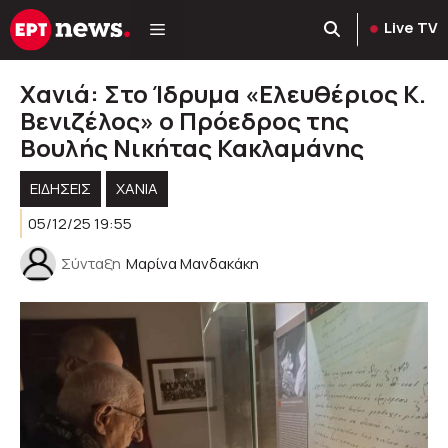
Μετάβαση
Live TV
σε
περιεχόμενο
Χανιά: Στο Ίδρυμα «Ελευθέριος Κ.
Βενιζέλος» ο Πρόεδρος της
Βουλής Νικήτας Κακλαμάνης
ΕΙΔΗΣΕΙΣ
ΧΑΝΙΑ
05/12/25 19:55
Σύνταξη
Μαρίνα Μανδακάκη