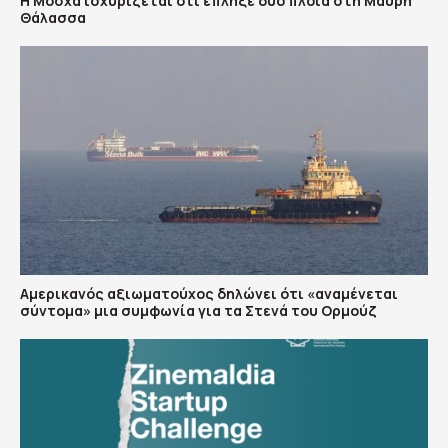
Η Μόσχα ισχυρίζεται ότι έπληξε δύο πλοία στη Μαύρη
Θάλασσα
Αμερικανός αξιωματούχος δηλώνει ότι «αναμένεται
σύντομα» μια συμφωνία για τα Στενά του Ορμούζ