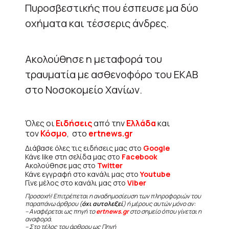
Πυροσβεστικής που έσπευσε μα δύο
οχήματα και τέσσερις άνδρες.
Ακολούθησε η μεταφορά του
τραυματία με ασθενοφόρο του ΕΚΑΒ
στο Νοσοκομείο Χανίων.
Όλες οι
Ειδήσεις
από την
Ελλάδα
και
τον
Κόσμο
, στο
ertnews.gr
Διάβασε όλες τις ειδήσεις μας στο
Google
Κάνε like στη σελίδα μας στο
Facebook
Ακολούθησε μας στο
Twitter
Κάνε εγγραφή στο κανάλι μας στο
Youtube
Γίνε μέλος στο κανάλι μας στο
Viber
Προσοχή! Επιτρέπεται η αναδημοσίευση των πληροφοριών του
παραπάνω άρθρου (
όχι αυτολεξεί
) ή μέρους αυτών μόνο αν:
– Αναφέρεται ως πηγή το
ertnews.gr
στο σημείο όπου γίνεται η
αναφορά.
– Στο τέλος του άρθρου ως Πηγή