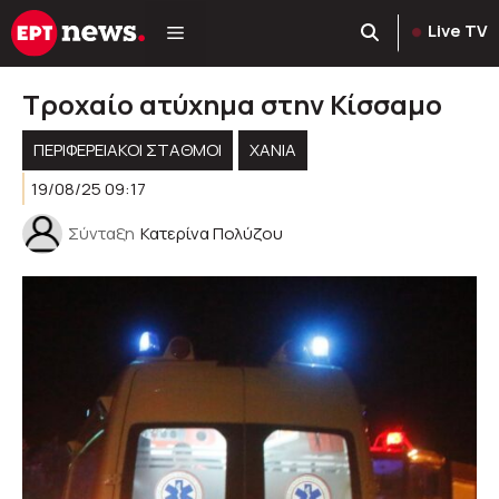
Μετάβαση
Live TV
σε
περιεχόμενο
Τροχαίο ατύχημα στην Κίσσαμο
ΠΕΡΙΦΕΡΕΙΑΚΟΊ ΣΤΑΘΜΟΊ
ΧΑΝΙΑ
19/08/25 09:17
Σύνταξη
Κατερίνα Πολύζου