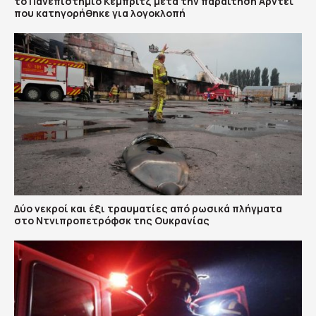
το Πανεπιστήμιο Κέμπριτζ μετά την παραίτηση Άρντεϊ
που κατηγορήθηκε για λογοκλοπή
Δύο νεκροί και έξι τραυματίες από ρωσικά πλήγματα
στο Ντνιπροπετρόφσκ της Ουκρανίας