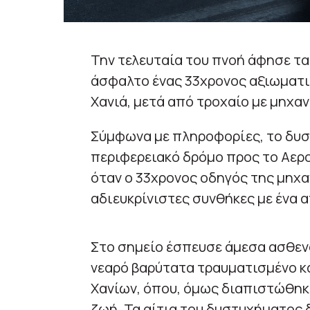
Την τελευταία του πνοή άφησε τα
άσφαλτο ένας 33χρονος αξιωματι
Χανιά, μετά από τροχαίο με μηχαν
Σύμφωνα με πληροφορίες, το δυσ
περιφερειακό δρόμο προς το Αερο
όταν ο 33χρονος οδηγός της μηχ
αδιευκρίνιστες συνθήκες με ένα
Στο σημείο έσπευσε άμεσα ασθεν
νεαρό βαρύτατα τραυματισμένο κα
Χανίων, όπου, όμως διαπιστώθηκε,
ζωή. Τα αίτια του δυστυχήματος 