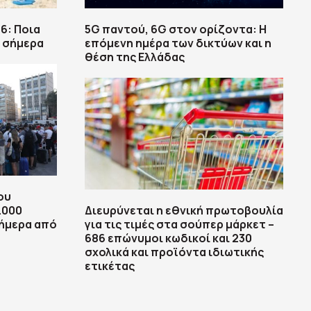
6: Ποια
5G παντού, 6G στον ορίζοντα: Η
 σήμερα
επόμενη ημέρα των δικτύων και η
θέση της Ελλάδας
ου
.000
Διευρύνεται η εθνική πρωτοβουλία
ήμερα από
για τις τιμές στα σούπερ μάρκετ –
686 επώνυμοι κωδικοί και 230
σχολικά και προϊόντα ιδιωτικής
ετικέτας