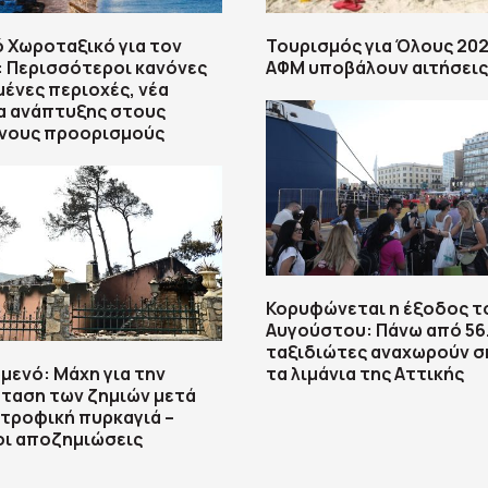
ό Χωροταξικό για τον
Τουρισμός για Όλους 202
 Περισσότεροι κανόνες
ΑΦΜ υποβάλουν αιτήσεις
μένες περιοχές, νέα
α ανάπτυξης στους
νους προορισμούς
Κορυφώνεται η έξοδος τ
Αυγούστου: Πάνω από 56
ταξιδιώτες αναχωρούν σ
μενό: Μάχη για την
τα λιμάνια της Αττικής
ταση των ζημιών μετά
τροφική πυρκαγιά –
οι αποζημιώσεις