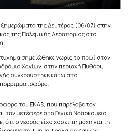
 ξημερώματα της Δευτέρας (06/07) στην
κός της Πολεμικής Αεροπορίας στα
ή.
τύχημα σημειώθηκε νωρίς το πρωί στον
δρόμιο Χανίων, στην περιοχή Πυθάρι,
ανής συγκρούστηκε κάτω από
 απορριμματοφόρο.
οφόρο του ΕΚΑΒ, που παρέλαβε τον
ι τον μετέφερε στο Γενικό Νοσοκομείο
 ότι ο νεαρός είχα χάσει τη μάχη για τη
διερευνά το Τμήμα Τροχαίας Χανίων.