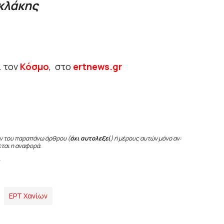
κλάκης
ι τον
Κόσμο
, στο
ertnews.gr
ν του παραπάνω άρθρου (
όχι αυτολεξεί
) ή μέρους αυτών μόνο αν:
εται η αναφορά.
ΕΡΤ Χανίων