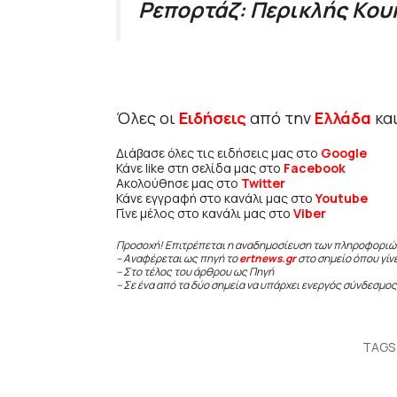
Ρεπορτάζ: Περικλής Κου
Όλες οι
Ειδήσεις
από την
Ελλάδα
κα
Διάβασε όλες τις ειδήσεις μας στο
Google
Κάνε like στη σελίδα μας στο
Facebook
Ακολούθησε μας στο
Twitter
Κάνε εγγραφή στο κανάλι μας στο
Youtube
Γίνε μέλος στο κανάλι μας στο
Viber
Προσοχή! Επιτρέπεται η αναδημοσίευση των πληροφοριώ
– Αναφέρεται ως πηγή το
ertnews.gr
στο σημείο όπου γίν
– Στο τέλος του άρθρου ως Πηγή
– Σε ένα από τα δύο σημεία να υπάρχει ενεργός σύνδεσμος
TAGS