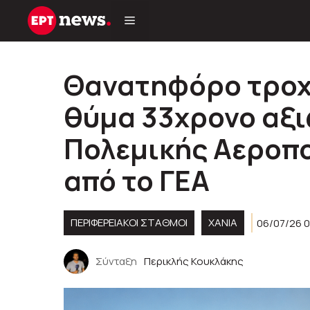
Μετάβαση
σε
περιεχόμενο
Θανατηφόρο τροχα
θύμα 33χρονο αξι
Πολεμικής Αεροπο
από το ΓΕΑ
ΠΕΡΙΦΕΡΕΙΑΚΟΊ ΣΤΑΘΜΟΊ
ΧΑΝΙΑ
06/07/26 
Σύνταξη
Περικλής Κουκλάκης