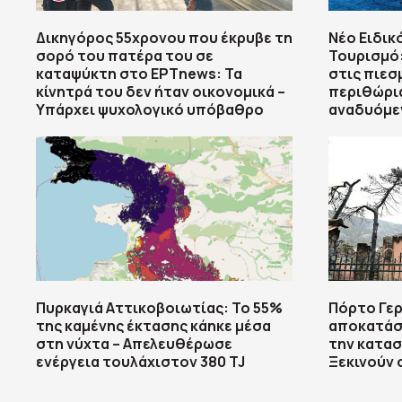
Δικηγόρος 55χρονου που έκρυβε τη
Νέο Ειδικ
σορό του πατέρα του σε
Τουρισμό:
καταψύκτη στο ΕΡΤnews: Τα
στις πιεσ
κίνητρά του δεν ήταν οικονομικά –
περιθώρι
Υπάρχει ψυχολογικό υπόβαθρο
αναδυόμε
Πυρκαγιά Αττικοβοιωτίας: Το 55%
Πόρτο Γερ
της καμένης έκτασης κάηκε μέσα
αποκατάσ
στη νύχτα – Απελευθέρωσε
την κατασ
ενέργεια τουλάχιστον 380 TJ
Ξεκινούν 