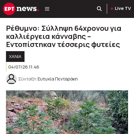
Μετάβαση
Live TV
σε
περιεχόμενο
Ρέθυμνο: Σύλληψη 64χρονου για
καλλιέργεια κάνναβης –
Εντοπίστηκαν τέσσερις φυτείες
ΧΑΝΙΑ
04/07/26 11:46
Σύνταξη
Ευτυχία Πενταράκη