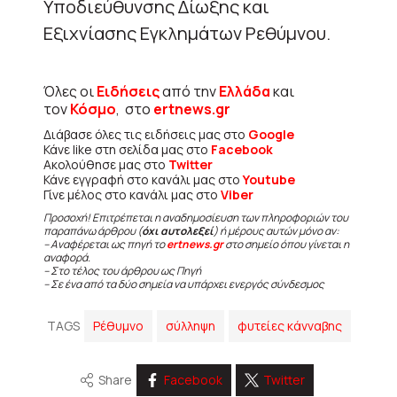
Υποδιεύθυνσης Δίωξης και
Εξιχνίασης Εγκλημάτων Ρεθύμνου.
Όλες οι
Ειδήσεις
από την
Ελλάδα
και
τον
Κόσμο
, στο
ertnews.gr
Διάβασε όλες τις ειδήσεις μας στο
Google
Κάνε like στη σελίδα μας στο
Facebook
Ακολούθησε μας στο
Twitter
Κάνε εγγραφή στο κανάλι μας στο
Youtube
Γίνε μέλος στο κανάλι μας στο
Viber
Προσοχή! Επιτρέπεται η αναδημοσίευση των πληροφοριών του
παραπάνω άρθρου (
όχι αυτολεξεί
) ή μέρους αυτών μόνο αν:
– Αναφέρεται ως πηγή το
ertnews.gr
στο σημείο όπου γίνεται η
αναφορά.
– Στο τέλος του άρθρου ως Πηγή
– Σε ένα από τα δύο σημεία να υπάρχει ενεργός σύνδεσμος
TAGS
Ρέθυμνο
σύλληψη
φυτείες κάνναβης
Share
Facebook
Twitter