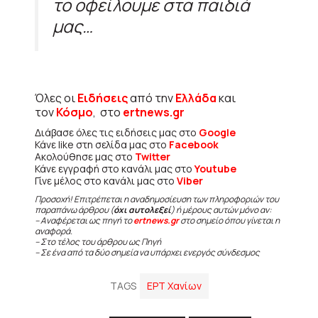
το οφείλουμε στα παιδιά
μας…
Όλες οι
Ειδήσεις
από την
Ελλάδα
και
τον
Κόσμο
, στο
ertnews.gr
Διάβασε όλες τις ειδήσεις μας στο
Google
Κάνε like στη σελίδα μας στο
Facebook
Ακολούθησε μας στο
Twitter
Κάνε εγγραφή στο κανάλι μας στο
Youtube
Γίνε μέλος στο κανάλι μας στο
Viber
Προσοχή! Επιτρέπεται η αναδημοσίευση των πληροφοριών του
παραπάνω άρθρου (
όχι αυτολεξεί
) ή μέρους αυτών μόνο αν:
– Αναφέρεται ως πηγή το
ertnews.gr
στο σημείο όπου γίνεται η
αναφορά.
– Στο τέλος του άρθρου ως Πηγή
– Σε ένα από τα δύο σημεία να υπάρχει ενεργός σύνδεσμος
TAGS
ΕΡΤ Χανίων