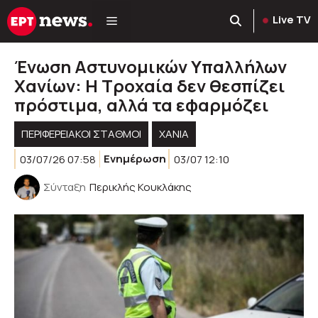
Μετάβαση
Live TV
σε
περιεχόμενο
Ένωση Αστυνομικών Υπαλλήλων
Χανίων: Η Τροχαία δεν θεσπίζει
πρόστιμα, αλλά τα εφαρμόζει
ΠΕΡΙΦΕΡΕΙΑΚΟΊ ΣΤΑΘΜΟΊ
ΧΑΝΙΑ
03/07/26 07:58
Ενημέρωση
03/07 12:10
Σύνταξη
Περικλής Κουκλάκης