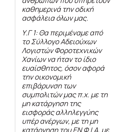
ανθρώπων που υπηρετούν
καθημερινά την οδική
ασφάλεια όλων μας.
Υ.Γ 1: Θα περιμέναμε από
το Σύλλογο Αδειούχων
Λογιστών Φοροτεχνικών
Χανίων να ήταν το ίδιο
ευαίσθητος, όσον αφορά
την οικονομική
επιβάρυνση των
συμπολιτών μας π.χ. με τη
μη κατάργηση της
εισφοράς αλληλεγγύης
υπέρ ανέργων, με τη μη
κατάργηση του ΕΝ.Φ.Ι.Α, με