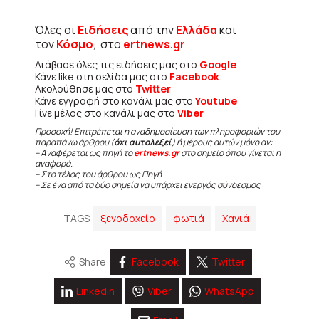
Όλες οι
Ειδήσεις
από την
Ελλάδα
και
τον
Κόσμο
, στο
ertnews.gr
Διάβασε όλες τις ειδήσεις μας στο
Google
Κάνε like στη σελίδα μας στο
Facebook
Ακολούθησε μας στο
Twitter
Κάνε εγγραφή στο κανάλι μας στο
Youtube
Γίνε μέλος στο κανάλι μας στο
Viber
Προσοχή! Επιτρέπεται η αναδημοσίευση των πληροφοριών του
παραπάνω άρθρου (
όχι αυτολεξεί
) ή μέρους αυτών μόνο αν:
– Αναφέρεται ως πηγή το
ertnews.gr
στο σημείο όπου γίνεται η
αναφορά.
– Στο τέλος του άρθρου ως Πηγή
– Σε ένα από τα δύο σημεία να υπάρχει ενεργός σύνδεσμος
TAGS
ξενοδοχείο
φωτιά
Χανιά
Share
Facebook
Twitter
Linkedin
Viber
WhatsApp