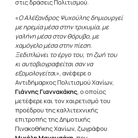
στις δράσεις Πολιτισμού.
«
Ο Αλέξανδρος Ψυχούλης δημιουργεί
με ηρεμία μέσα στην τρικυμία, με
γαλήνη μέσα στον θόρυβο, με
χαμόγελο μέσα στην πίεση.
Ξεδιπλώνει το έργο του, τη ζωή του
κι αυτοβιογραφείται σαν να
εξομολογείτα
ι», ανέφερε ο
Αντιδήμαρχος Πολιτισμού Χανίων,
Γιάννης Γιαννακάκης
, ο οποίος
μετέφερε και τον χαιρετισμό του
προέδρου της καλλιτεχνικής
επιτροπής της Δημοτικής
Πινακοθήκης Χανίων, ζωγράφου
Μιχάλη Μανουσάκη
, που