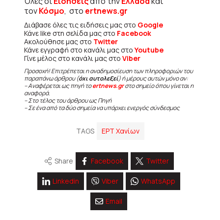
Όλες οι
Ειδήσεις
από την
Ελλάδα
και
τον
Κόσμο
, στο
ertnews.gr
Διάβασε όλες τις ειδήσεις μας στο
Google
Κάνε like στη σελίδα μας στο
Facebook
Ακολούθησε μας στο
Twitter
Κάνε εγγραφή στο κανάλι μας στο
Youtube
Γίνε μέλος στο κανάλι μας στο
Viber
Προσοχή! Επιτρέπεται η αναδημοσίευση των πληροφοριών του
παραπάνω άρθρου (
όχι αυτολεξεί
) ή μέρους αυτών μόνο αν:
– Αναφέρεται ως πηγή το
ertnews.gr
στο σημείο όπου γίνεται η
αναφορά.
– Στο τέλος του άρθρου ως Πηγή
– Σε ένα από τα δύο σημεία να υπάρχει ενεργός σύνδεσμος
TAGS
ΕΡΤ Χανίων
Share
Facebook
Twitter
Linkedin
Viber
WhatsApp
Email