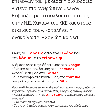
επιλογών του, με διαρκή αισιοδοξία
για ένα πιο ανθρώπινο μέλλον.
Εκφράζουμε τα συλλυπητήριά μας
στην Ν.Ε. Χανίων του ΚΚΕ και στους
οικείους του», καταλήγει η
ανακοίνωση. – Χανιώτικα Νέα
Όλες οι
Ειδήσεις
από την
Ελλάδα
και
τον
Κόσμο
, στο
ertnews.gr
Διάβασε όλες τις ειδήσεις μας στο
Google
Κάνε like στη σελίδα μας στο
Facebook
Ακολούθησε μας στο
Twitter
Κάνε εγγραφή στο κανάλι μας στο
Youtube
Γίνε μέλος στο κανάλι μας στο
Viber
Προσοχή! Επιτρέπεται η αναδημοσίευση των πληροφοριών του
παραπάνω άρθρου (
όχι αυτολεξεί
) ή μέρους αυτών μόνο αν:
– Αναφέρεται ως πηγή το
ertnews.gr
στο σημείο όπου γίνεται η
αναφορά.
– Στο τέλος του άρθρου ως Πηγή
– Σε ένα από τα δύο σημεία να υπάρχει ενεργός σύνδεσμος