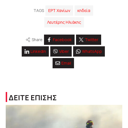
TAGS
ΕΡΤ Χανίων
κηδεία
Λευτέρης Ηλιάκης
Share
Facebook
Twitter
Linkedin
Viber
WhatsApp
Email
ΔΕΙΤΕ ΕΠΙΣΗΣ